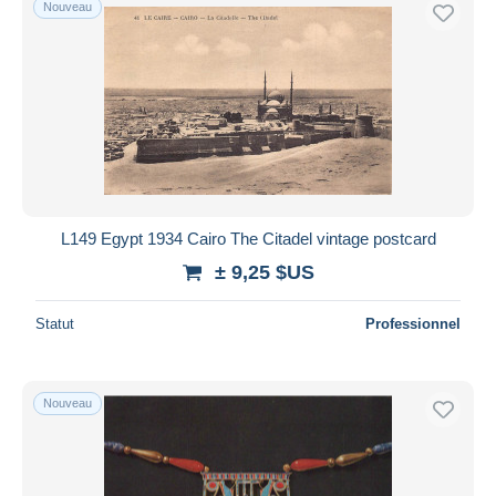
Nouveau
Uniquement en réduction
Livraison gratuite
Méthodes de paiement
PayPal
Virement bancaire
Visa
Mastercard
Bancontact
L149 Egypt 1934 Cairo The Citadel vintage postcard
iDeal
± 9,25 $US
Maestro
Statut
Professionnel
Tout désélectionner
Résidence du vendeur
Monde entier
Nouveau