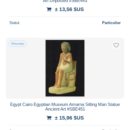
Art Unposted #SBE443
± 13,56 $US
Statut
Particulier
Nouveau
Egypt Cairo Egyptian Museum Amarna Sitting Man Statue
Ancient Art #SBE451
± 15,96 $US