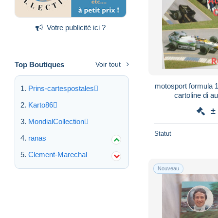
Votre publicité ici ?
Top Boutiques
Voir tout
motosport formula 
Prins-cartespostales
cartoline di au
(vedere/retro/
Karto86
±
MondialCollection
Statut
ranas
Clement-Marechal
Nouveau