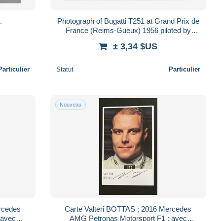
M.
Photograph of Bugatti T251 at Grand Prix de
France (Reims-Gueux) 1956 piloted by
Maurice Trintignant - 14x10cms PHOTO
± 3,34 $US
Particulier
Statut
Particulier
Nouveau
rcedes
Carte Valteri BOTTAS ; 2016 Mercedes
 avec
AMG Petronas Motorsport F1 ; avec