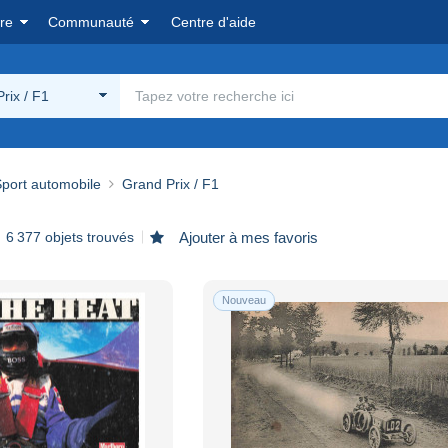
re
Communauté
Centre d'aide
rix / F1
port automobile
Grand Prix / F1
6 377 objets trouvés
Ajouter à mes favoris
Nouveau