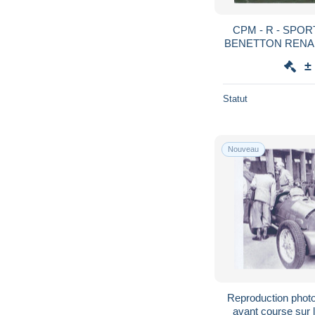
CPM - R - SPOR
BENETTON RENAU
IMPRIMEE DE M
±
Statut
Nouveau
Reproduction photo
avant course sur l