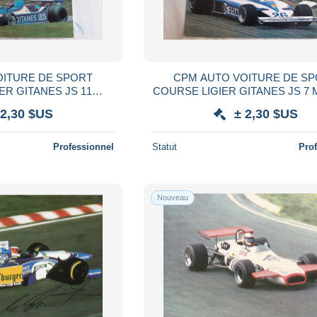
OITURE DE SPORT
CPM AUTO VOITURE DE S
ER GITANES JS 11
COURSE LIGIER GITANES JS 7
 PATRICK DEPAILLER
MATRA V 12 JACQUES LAFITTE
 2,30 $US
± 2,30 $US
ILOTE
Professionnel
Statut
Pro
Nouveau