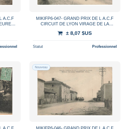
L A.C.F
MIKIFP6-047- GRAND PRIX DE L A.C.F
IEURE
CIRCUIT DE LYON VIRAGE DE LA
RICH A
FOURCHE AUX SEPT CHEMINS E.C.L
± 8,07 $US
RESTAURANT DU TERMINUS
fessionnel
Statut
Professionnel
Nouveau
L A.C.F
MIKIFP6-046- GRAND PRIX DE L A.C.F