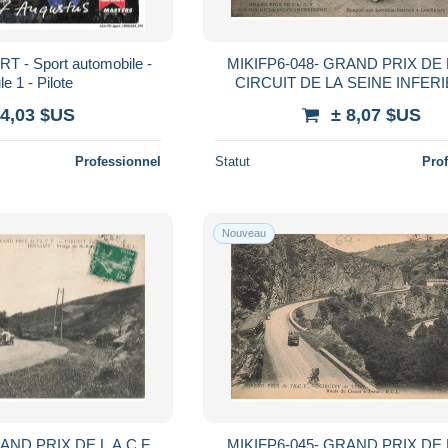
 - Sport automobile -
MIKIFP6-048- GRAND PRIX DE 
e 1 - Pilote
CIRCUIT DE LA SEINE INFER
ROUGIER SUR LORRAINE DIET
 4,03 $US
± 8,07 $US
LONDINIERE VOITURE
Professionnel
Statut
Pro
Nouveau
AND PRIX DE L A.C.F
MIKIFP6-045- GRAND PRIX DE 