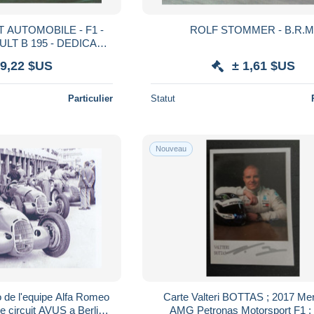
T AUTOMOBILE - F1 -
ROLF STOMMER - B.R.
LT B 195 - DEDICACE
ICHAEL SCHUMACHER
 9,22 $US
± 1,61 $US
Particulier
Statut
Nouveau
 de l'equipe Alfa Romeo
Carte Valteri BOTTAS ; 2017 Me
e circuit AVUS a Berlin
AMG Petronas Motorsport F1 ;