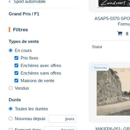
Sport automobile
Grand Prix / F1
ASAP5-0370-SPORT
Formul
Filtres
±
Types de vente
Statut
En cours
Prix fixes
Enchères avec offres
Nouveau
Enchères sans offres
Maisons de vente
Vendus
Durée
Toutes les durées
Nouveau depuis
jours
MIKIFP6-051- GR
Fermant dans