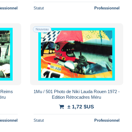
fessionnel
Statut
Professionnel
Nouveau
s Reims
1Mu / 501 Photo de Niki Lauda Rouen 1972 -
éru
Edition Rétrocadres Méru
± 1,72 $US
fessionnel
Statut
Professionnel