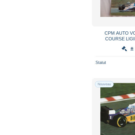
CPM AUTO V
COURSE LIGI
FORMULE 1 1979
±
P
Statut
Nouveau