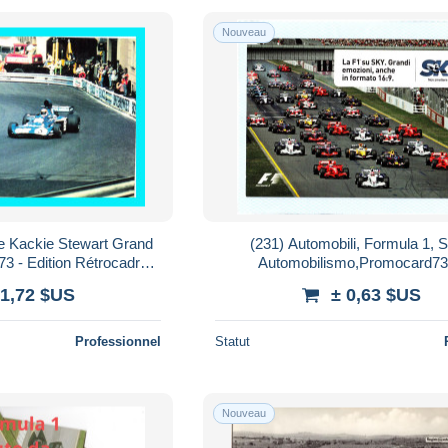
Nouveau
e Kackie Stewart Grand
(231) Automobili, Formula 1, S
3 - Edition Rétrocadres
Automobilismo,Promocard7
Méru
 1,72 $US
± 0,63 $US
Professionnel
Statut
Nouveau