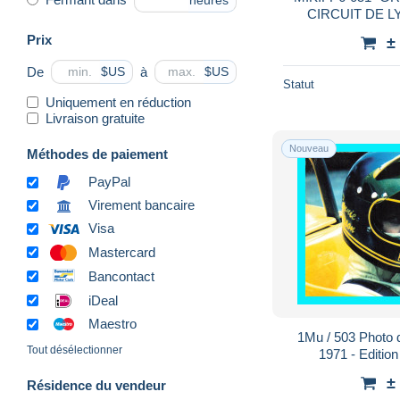
heures
CIRCUIT DE L
ROMAI
Prix
±
De
à
$US
$US
Statut
Uniquement en réduction
Livraison gratuite
Nouveau
Méthodes de paiement
PayPal
Virement bancaire
Visa
Mastercard
Bancontact
iDeal
Maestro
1Mu / 503 Photo 
Tout désélectionner
1971 - Editio
±
Résidence du vendeur