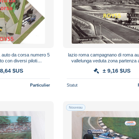
1 auto da corsa numero 5
lazio roma campagnano di roma a
to con diversi piloti
vallelunga veduta zona partenza 
nomi piloti e auto)
corsa di formula uno due e gran 
 8,64 $US
± 9,16 $US
Particulier
Statut
Nouveau