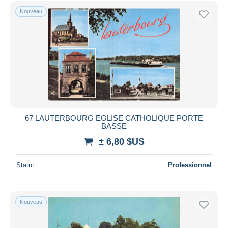
Uniquement en réduction
Nouveau
Livraison gratuite
Méthodes de paiement
PayPal
Virement bancaire
Visa
Mastercard
Bancontact
67 LAUTERBOURG EGLISE CATHOLIQUE PORTE
iDeal
BASSE
Maestro
± 6,80 $US
Tout désélectionner
Statut
Professionnel
Résidence du vendeur
Monde entier
Nouveau