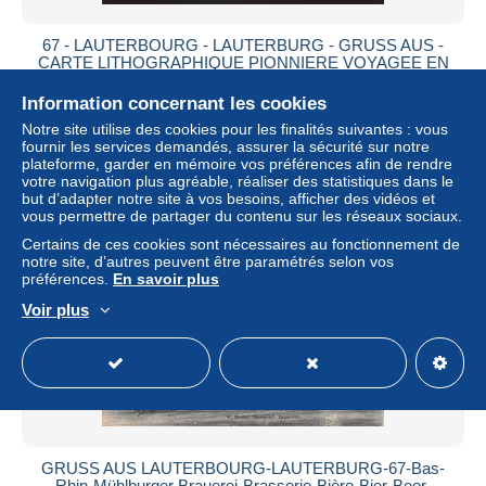
67 - LAUTERBOURG - LAUTERBURG - GRUSS AUS -
CARTE LITHOGRAPHIQUE PIONNIERE VOYAGEE EN
1897
Information concernant les cookies
± 28,58 $US
Notre site utilise des cookies pour les finalités suivantes : vous
fournir les services demandés, assurer la sécurité sur notre
Statut
Professionnel
plateforme, garder en mémoire vos préférences afin de rendre
votre navigation plus agréable, réaliser des statistiques dans le
but d’adapter notre site à vos besoins, afficher des vidéos et
vous permettre de partager du contenu sur les réseaux sociaux.
Certains de ces cookies sont nécessaires au fonctionnement de
notre site, d’autres peuvent être paramétrés selon vos
préférences.
En savoir plus
Voir plus
GRUSS AUS LAUTERBOURG-LAUTERBURG-67-Bas-
Rhin-Mühlburger Brauerei-Brasserie-Bière-Bier-Beer-