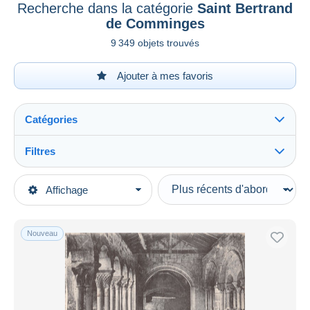
Recherche dans la catégorie
Saint Bertrand
de Comminges
9 349 objets trouvés
Ajouter à mes favoris
Catégories
Filtres
Tout voir
Types de vente
Affichage
Catégories principales
En cours
Cartes Postales
Prix fixes
Europe
Nouveau
Enchères avec offres
France
Enchères sans offres
[31] Haute Garonne
Maisons de vente
Vendus
Saint Bertrand de Comminges