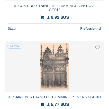
Bancontact
31-SAINT BERTRAND DE COMMINGES-N°T5223-
iDeal
C/0013
Maestro
± 6,92 $US
Tout désélectionner
Statut
Professionnel
Résidence du vendeur
Monde entier
Nouveau
Appliquer
31-SAINT BERTRAND DE COMMINGES-N°3759-E/0203
± 5,77 $US