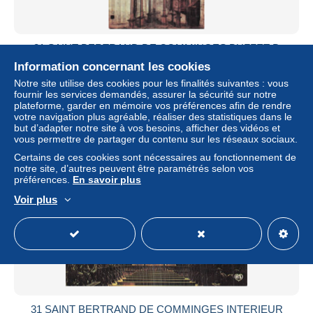
31 SAINT BERTRAND DE COMMINGES BUFFET D
ORGUES
Information concernant les cookies
± 6,80 $US
Notre site utilise des cookies pour les finalités suivantes : vous
fournir les services demandés, assurer la sécurité sur notre
plateforme, garder en mémoire vos préférences afin de rendre
Statut
Professionnel
votre navigation plus agréable, réaliser des statistiques dans le
but d’adapter notre site à vos besoins, afficher des vidéos et
vous permettre de partager du contenu sur les réseaux sociaux.
Certains de ces cookies sont nécessaires au fonctionnement de
Nouveau
notre site, d’autres peuvent être paramétrés selon vos
préférences.
En savoir plus
Voir plus
31 SAINT BERTRAND DE COMMINGES INTERIEUR