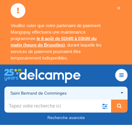
×
Veuillez noter que notre partenaire de paiement
Mangopay effectuera une maintenance
programmée
le 6 août de 01h00 à 03h00 du
matin (heure de Bruxelles)
, durant laquelle les
services de paiement pourraient être
temporairement indisponibles.
Saint Bertrand de Comminges
Recherche avancée