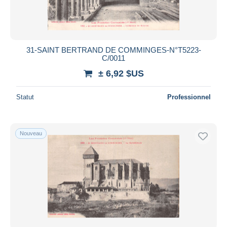
Durée
Toutes les durées
Nouveau
jours
31-SAINT BERTRAND DE COMMINGES-N°T5223-
depuis
C/0011
Fermant
heures
± 6,92 $US
dans
Prix
Statut
Professionnel
De
à
$US
$US
Uniquement en réduction
Nouveau
Livraison gratuite
Méthodes de paiement
PayPal
Virement bancaire
Visa
Mastercard