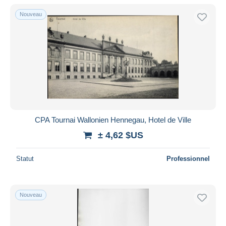
De
à
$US
$US
Nouveau
Uniquement en réduction
Livraison gratuite
Méthodes de paiement
PayPal
Virement bancaire
Visa
Mastercard
Bancontact
CPA Tournai Wallonien Hennegau, Hotel de Ville
iDeal
± 4,62 $US
Maestro
Statut
Professionnel
Tout désélectionner
Résidence du vendeur
Monde entier
Nouveau