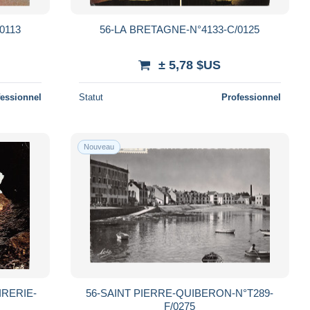
0113
56-LA BRETAGNE-N°4133-C/0125
± 5,78 $US
fessionnel
Statut
Professionnel
Nouveau
IRERIE-
56-SAINT PIERRE-QUIBERON-N°T289-
F/0275