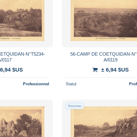
ETQUIDAN-N°T5234-
56-CAMP DE COETQUIDAN-N°
A/0117
A/0119
 6,94 $US
± 6,94 $US
Professionnel
Statut
Pro
Nouveau