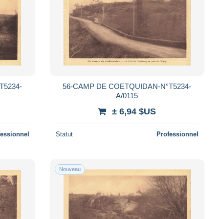
T5234-
56-CAMP DE COETQUIDAN-N°T5234-
A/0115
± 6,94 $US
fessionnel
Statut
Professionnel
Nouveau