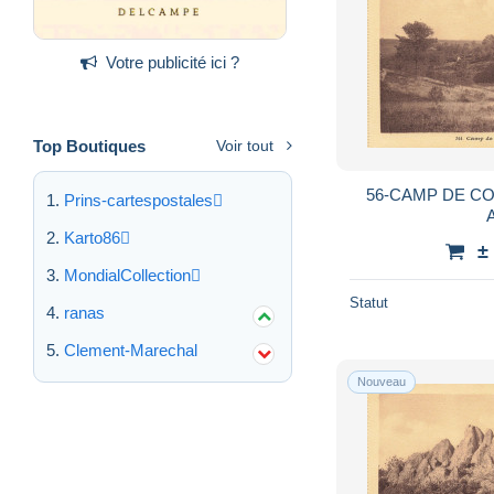
Votre publicité ici ?
Top Boutiques
Voir tout
56-CAMP DE CO
Prins-cartespostales
Karto86
±
MondialCollection
Statut
ranas
Clement-Marechal
Nouveau