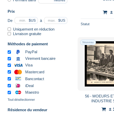
heures
Prix
±
De
à
$US
$US
Statut
Uniquement en réduction
Livraison gratuite
Nouveau
Méthodes de paiement
PayPal
Virement bancaire
Visa
Mastercard
Bancontact
iDeal
Maestro
56 - MOEURS E
Tout désélectionner
INDUSTRIE 
PREPARATION D
± 
Résidence du vendeur