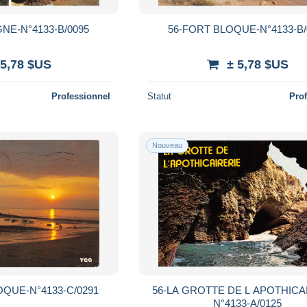
NE-N°4133-B/0095
56-FORT BLOQUE-N°4133-B/
 5,78 $US
± 5,78 $US
Professionnel
Statut
Pro
Nouveau
OQUE-N°4133-C/0291
56-LA GROTTE DE L APOTHICA
N°4133-A/0125