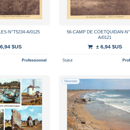
LES-N°T5234-A/0125
56-CAMP DE COETQUIDAN-N°
A/0121
 6,94 $US
± 6,94 $US
Professionnel
Statut
Pro
Nouveau