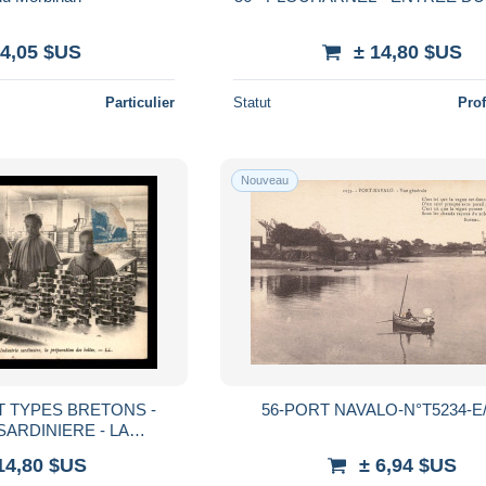
 4,05 $US
± 14,80 $US
Particulier
Statut
Pro
Nouveau
T TYPES BRETONS -
56-PORT NAVALO-N°T5234-E
SARDINIERE - LA
ES BOITES - FEMMES
14,80 $US
± 6,94 $US