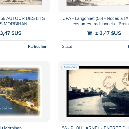
CPA - Langonnet (56) - Noces à l'
BRETONS MORBIHAN
costumes traditionnels - Bret
 3,47 $US
± 3,47 $US
Particulier
Statut
Nouveau
du Morbihan
56 - PLOUHARNEL - ENTREE D