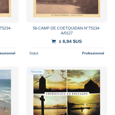
T5234-
56-CAMP DE COETQUIDAN-N°T5234-
A/0127
± 6,94 $US
fessionnel
Statut
Professionnel
Nouveau