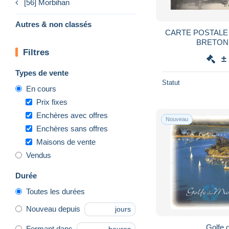
[56] Morbihan
Autres & non classés
CARTE POSTALE 56 AUTOUR DES LITS
Filtres
±
Types de vente
Statut
En cours
Prix fixes
Enchères avec offres
Nouveau
Enchères sans offres
Maisons de vente
Vendus
Durée
Toutes les durées
Nouveau depuis
jours
Golfe 
Fermant dans