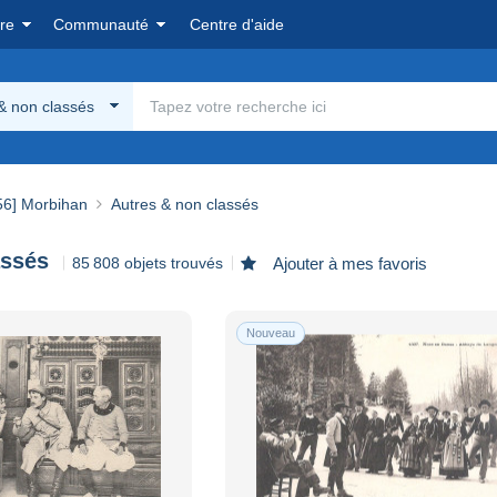
re
Communauté
Centre d'aide
& non classés
56] Morbihan
Autres & non classés
assés
85 808 objets trouvés
Ajouter à mes favoris
Nouveau