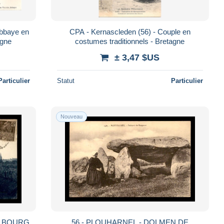
Abbaye en
CPA - Kernascleden (56) - Couple en
agne
costumes traditionnels - Bretagne
± 3,47 $US
Particulier
Statut
Particulier
Nouveau
U BOURG
56 - PLOUHARNEL - DOLMEN DE