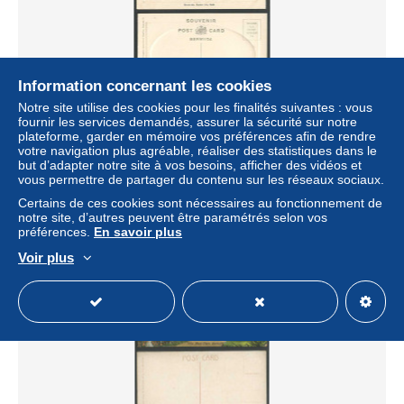
Information concernant les cookies
Notre site utilise des cookies pour les finalités suivantes : vous
fournir les services demandés, assurer la sécurité sur notre
Bermuda Old Embossed Postcard Easter Lily Flower Field
plateforme, garder en mémoire vos préférences afin de rendre
- Lilies Flowers in Bloom
votre navigation plus agréable, réaliser des statistiques dans le
± 8,05 $US
but d’adapter notre site à vos besoins, afficher des vidéos et
vous permettre de partager du contenu sur les réseaux sociaux.
Certains de ces cookies sont nécessaires au fonctionnement de
Statut
Professionnel
notre site, d’autres peuvent être paramétrés selon vos
préférences.
En savoir plus
Voir plus
Nouveau