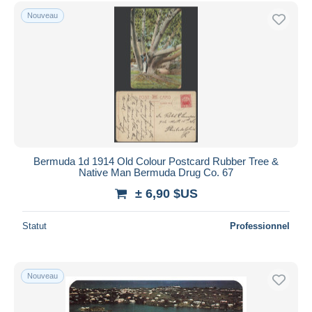
Uniquement en réduction
Nouveau
Livraison gratuite
Méthodes de paiement
PayPal
Virement bancaire
Visa
Mastercard
Bancontact
Bermuda 1d 1914 Old Colour Postcard Rubber Tree &
iDeal
Native Man Bermuda Drug Co. 67
Maestro
± 6,90 $US
Tout désélectionner
Statut
Professionnel
Résidence du vendeur
Monde entier
Nouveau