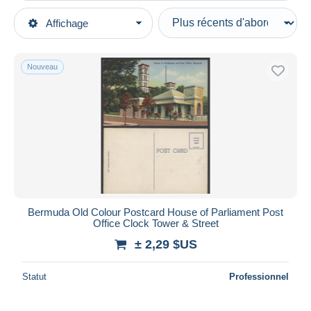
Types de vente
Affichage
Catégories principales
En cours
Cartes Postales
Prix fixes
Amérique
Nouveau
Enchères avec offres
Antilles
Enchères sans offres
Maisons de vente
Bermudes
Vendus
Durée
Toutes les durées
Nouveau
jours
Bermuda Old Colour Postcard House of Parliament Post
depuis
Office Clock Tower & Street
Fermant
heures
± 2,29 $US
dans
Prix
Statut
Professionnel
De
à
$US
$US