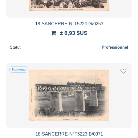
Toutes les durées
Nouveau
jours
18-SANCERRE-N°T5224-G/0253
depuis
± 6,93 $US
Fermant
heures
dans
Statut
Professionnel
Prix
De
à
$US
$US
Nouveau
Uniquement en réduction
Livraison gratuite
Méthodes de paiement
PayPal
Virement bancaire
Visa
Mastercard
Bancontact
18-SANCERRE-N°T5223-B/0371