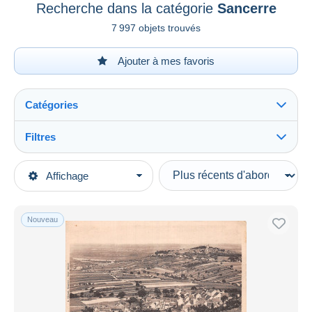
Recherche dans la catégorie
Sancerre
7 997 objets trouvés
Ajouter à mes favoris
Catégories
Filtres
Tout voir
Types de vente
Affichage
Catégories principales
En cours
Cartes Postales
Prix fixes
Europe
Nouveau
Enchères avec offres
France
Enchères sans offres
[18] Cher
Maisons de vente
Vendus
Sancerre
Durée