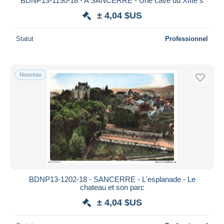
BDNP13-1190-18 - A SANCERRE - Une cave du XIIIe s
± 4,04 $US
Statut
Professionnel
Nouveau
BDNP13-1202-18 - SANCERRE - L'esplanade - Le
chateau et son parc
± 4,04 $US