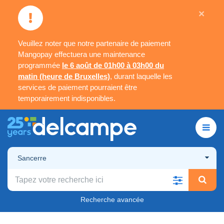
×
Veuillez noter que notre partenaire de paiement
Mangopay effectuera une maintenance
programmée
le 6 août de 01h00 à 03h00 du
matin (heure de Bruxelles)
, durant laquelle les
services de paiement pourraient être
temporairement indisponibles.
Sancerre
Recherche avancée