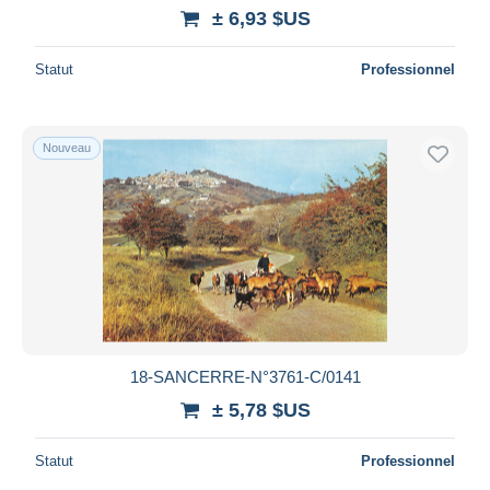
iDeal
± 6,93 $US
Maestro
Statut
Professionnel
Tout désélectionner
Résidence du vendeur
Monde entier
Nouveau
Appliquer
18-SANCERRE-N°3761-C/0141
± 5,78 $US
Statut
Professionnel