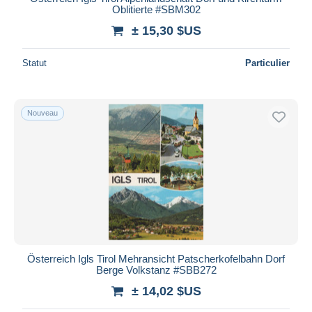
Oblitierte #SBM302
± 15,30 $US
Statut
Particulier
Nouveau
Österreich Igls Tirol Mehransicht Patscherkofelbahn Dorf
Berge Volkstanz #SBB272
± 14,02 $US