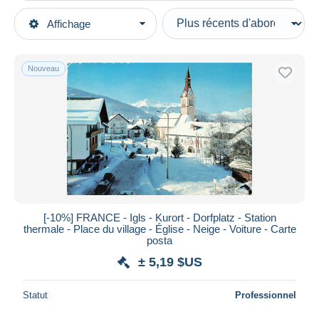
Types de vente
Affichage
Catégories principales
En cours
Cartes Postales
Prix fixes
Europe
Nouveau
Enchères avec offres
Autriche
Enchères sans offres
Tyrol
Maisons de vente
Vendus
Igls
Durée
Toutes les durées
Nouveau
jours
[-10%] FRANCE - Igls - Kurort - Dorfplatz - Station
depuis
thermale - Place du village - Église - Neige - Voiture - Carte
Fermant
posta
heures
dans
± 5,19 $US
Prix
Statut
Professionnel
De
à
$US
$US