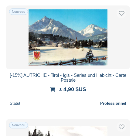
Uniquement en réduction
Livraison gratuite
Nouveau
Méthodes de paiement
PayPal
Virement bancaire
Visa
Mastercard
Bancontact
iDeal
[-15%] AUTRICHE - Tirol - Igls - Serles und Habicht - Carte
Postale
Maestro
± 4,90 $US
Tout désélectionner
Résidence du vendeur
Statut
Professionnel
Monde entier
Nouveau