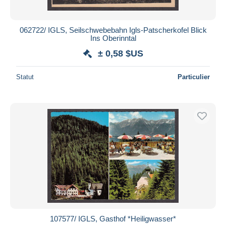
062722/ IGLS, Seilschwebebahn Igls-Patscherkofel Blick
Ins Oberinntal
± 0,58 $US
Statut
Particulier
107577/ IGLS, Gasthof *Heiligwasser*