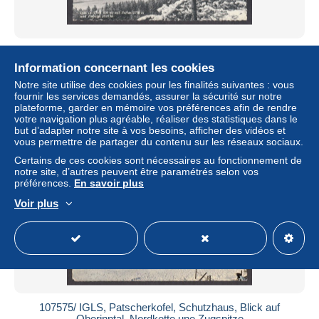
107573/ IGLS, mit Serles und Habicht
Information concernant les cookies
± 0,74 $US
Notre site utilise des cookies pour les finalités suivantes : vous
fournir les services demandés, assurer la sécurité sur notre
Statut
Particulier
plateforme, garder en mémoire vos préférences afin de rendre
votre navigation plus agréable, réaliser des statistiques dans le
but d’adapter notre site à vos besoins, afficher des vidéos et
vous permettre de partager du contenu sur les réseaux sociaux.
Certains de ces cookies sont nécessaires au fonctionnement de
notre site, d’autres peuvent être paramétrés selon vos
préférences.
En savoir plus
Voir plus
107575/ IGLS, Patscherkofel, Schutzhaus, Blick auf
Oberinntal, Nordkette une Zugspitze