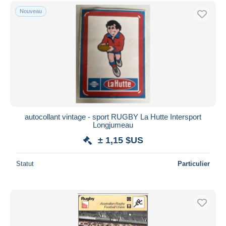
Uniquement en réduction
Nouveau
Livraison gratuite
Méthodes de paiement
PayPal
Virement bancaire
Visa
Mastercard
Bancontact
autocollant vintage - sport RUGBY La Hutte Intersport
iDeal
Longjumeau
Maestro
± 1,15 $US
Tout désélectionner
Statut
Particulier
Résidence du vendeur
Monde entier