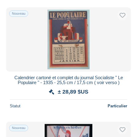
De
à
$US
$US
Uniquement en réduction
Nouveau
Livraison gratuite
Méthodes de paiement
PayPal
Virement bancaire
Visa
Mastercard
Bancontact
Calendrier cartoné et complet du journal Socialiste " Le
iDeal
Populaire " - 1935 - 25,5 cm / 17,5 cm ( voir verso )
Maestro
± 28,89 $US
Tout désélectionner
Statut
Particulier
Résidence du vendeur
Monde entier
Nouveau