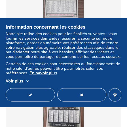
Information concernant les cookies
CALENDRIER GRAND FORMAT 1929
Notre site utilise des cookies pour les finalités suivantes : vous
STRASSBURGER NEUESTE NACHRICHTEN
fournir les services demandés, assurer la sécurité sur notre
JOURNAL LES DERNIERES NOUVELLES DE
plateforme, garder en mémoire vos préférences afin de rendre
STRASBOURG-BELLES ILLU
votre navigation plus agréable, réaliser des statistiques dans le
± 5,66 $US
but d’adapter notre site à vos besoins, afficher des vidéos et
vous permettre de partager du contenu sur les réseaux sociaux.
Certains de ces cookies sont nécessaires au fonctionnement de
Statut
Professionnel
notre site, d’autres peuvent être paramétrés selon vos
préférences.
En savoir plus
Voir plus