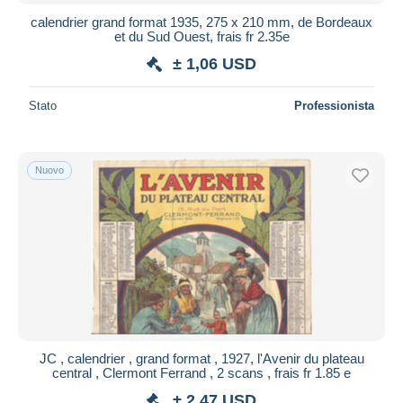
iDeal
calendrier grand format 1935, 275 x 210 mm, de Bordeaux
et du Sud Ouest, frais fr 2.35e
Maestro
± 1,06 USD
Deselezionare tutto
Residenza del venditore
Stato
Professionista
Tutto il mondo
Nuovo
Aggiorna
JC , calendrier , grand format , 1927, l'Avenir du plateau
central , Clermont Ferrand , 2 scans , frais fr 1.85 e
± 2,47 USD