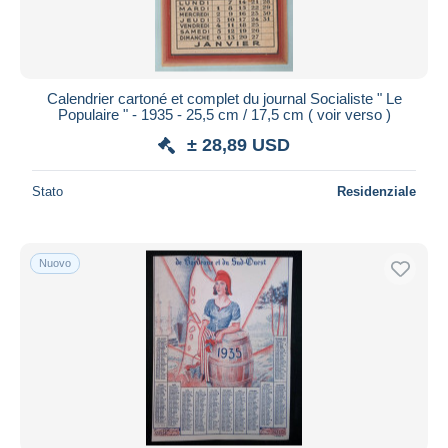
Durata
Tutte le durate
Nuovo da
giorni
Calendrier cartoné et complet du journal Socialiste " Le
Populaire " - 1935 - 25,5 cm / 17,5 cm ( voir verso )
Chiude fra
ora
± 28,89 USD
Prezzo
Stato
Residenziale
Dalle
a
USD
USD
Solo sconto
Spedizione gratuita
Nuovo
Metodi di pagamento
PayPal
Bonifico bancario
Visa
Mastercard
Bancontact