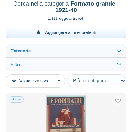
Cerca nella categoria
Formato grande :
1921-40
1.111 oggetti trovati
Aggiungere ai miei preferiti
Categorie
Filtri
Vedi tutto
Tipo di vendita
Visualizzazione
Categorie principali
In corso
Vecchi Documenti
Prezzo fisso
Calendari
Nuovo
Asta con offerte
Formato grande : 1921-40
Aste senza offerte
Casa d'aste
Venduti