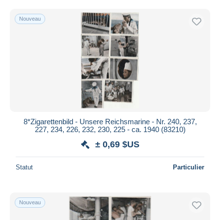
Sturm
1
Uniquement en réduction
Livraison gratuite
Taddy
10
Nouveau
Wills
1 210
Méthodes de paiement
Autres & non classés
7 742
PayPal
Virement bancaire
Visa
Mastercard
Bancontact
iDeal
8*Zigarettenbild - Unsere Reichsmarine - Nr. 240, 237,
227, 234, 226, 232, 230, 225 - ca. 1940 (83210)
Maestro
± 0,69 $US
Tout désélectionner
Résidence du vendeur
Statut
Particulier
Monde entier
Nouveau