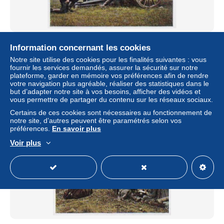
Zigarettenbild - Der Weltkrieg (1914) Nr. 29 - Russische
Information concernant les cookies
Artillerie - Eckstein Halpaus (66158)
Notre site utilise des cookies pour les finalités suivantes : vous
± 0,69 $US
fournir les services demandés, assurer la sécurité sur notre
plateforme, garder en mémoire vos préférences afin de rendre
votre navigation plus agréable, réaliser des statistiques dans le
Statut
Particulier
but d’adapter notre site à vos besoins, afficher des vidéos et
vous permettre de partager du contenu sur les réseaux sociaux.
Certains de ces cookies sont nécessaires au fonctionnement de
notre site, d’autres peuvent être paramétrés selon vos
Nouveau
préférences.
En savoir plus
Voir plus