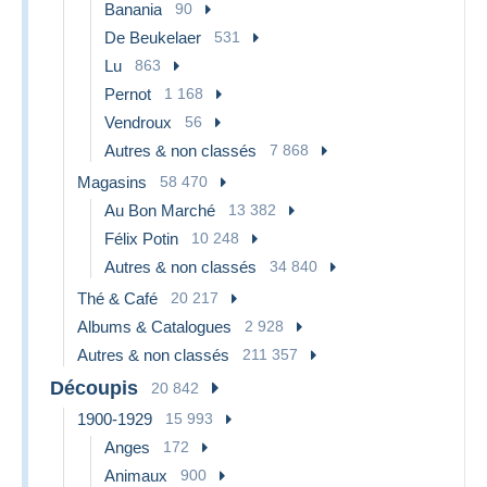
Banania
90
De Beukelaer
531
Lu
863
Pernot
1 168
Vendroux
56
Autres & non classés
7 868
Magasins
58 470
Au Bon Marché
13 382
Félix Potin
10 248
Autres & non classés
34 840
Thé & Café
20 217
Albums & Catalogues
2 928
Autres & non classés
211 357
Découpis
20 842
1900-1929
15 993
Anges
172
Animaux
900