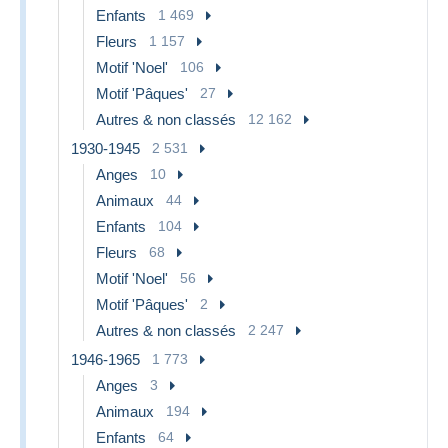
Enfants
1 469
Fleurs
1 157
Motif 'Noel'
106
Motif 'Pâques'
27
Autres & non classés
12 162
1930-1945
2 531
Anges
10
Animaux
44
Enfants
104
Fleurs
68
Motif 'Noel'
56
Motif 'Pâques'
2
Autres & non classés
2 247
1946-1965
1 773
Anges
3
Animaux
194
Enfants
64