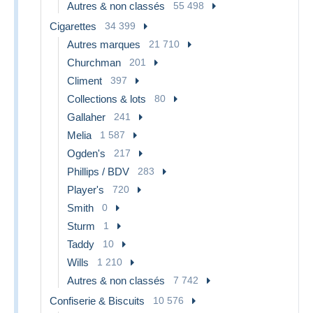
Autres & non classés
55 498
Cigarettes
34 399
Autres marques
21 710
Churchman
201
Climent
397
Collections & lots
80
Gallaher
241
Melia
1 587
Ogden's
217
Phillips / BDV
283
Player's
720
Smith
0
Sturm
1
Taddy
10
Wills
1 210
Autres & non classés
7 742
Confiserie & Biscuits
10 576