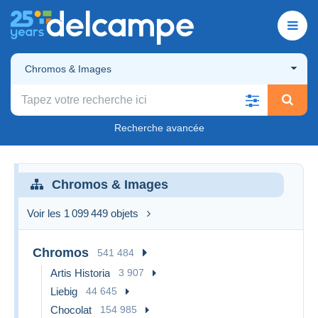
Chromos & Images
Recherche avancée
Chromos & Images
Voir les 1 099 449 objets
Chromos
541 484
Artis Historia
3 907
Liebig
44 645
Chocolat
154 985