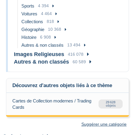
Sports
4 394
Voitures
4 464
Collections
818
Géographie
10 368
Histoire
6 908
Autres & non classés
13 494
Images Religieuses
416 078
Autres & non classés
60 589
Découvrez d'autres objets liés à ce thème
Cartes de Collection modernes / Trading
29 628
objets
Cards
Suggérer une catégorie