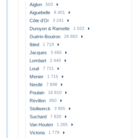
Aiglon
503
Aiguebelle
8 401
Côte d'Or
3 241
Duroyon & Ramette
1 022
Guérin-Boutron
28 883
Ibled
1 719
Jacques
3 465
Lombart
2 440
Louit
7 721
Menier
1 715
Nestlé
7 898
Poulain
16 810
Revillon
850
Stollwerck
3 955
Suchard
7 820
Van Houten
1 265
Victoria
1 779