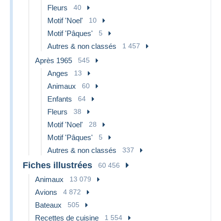
Fleurs
40
Motif 'Noel'
10
Motif 'Pâques'
5
Autres & non classés
1 457
Après 1965
545
Anges
13
Animaux
60
Enfants
64
Fleurs
38
Motif 'Noel'
28
Motif 'Pâques'
5
Autres & non classés
337
Fiches illustrées
60 456
Animaux
13 079
Avions
4 872
Bateaux
505
Recettes de cuisine
1 554