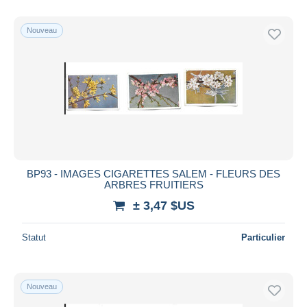
De
à
$US
$US
Uniquement en réduction
Nouveau
Livraison gratuite
Méthodes de paiement
PayPal
Virement bancaire
Visa
Mastercard
Bancontact
BP93 - IMAGES CIGARETTES SALEM - FLEURS DES
iDeal
ARBRES FRUITIERS
Maestro
± 3,47 $US
Tout désélectionner
Statut
Particulier
Résidence du vendeur
Monde entier
Nouveau