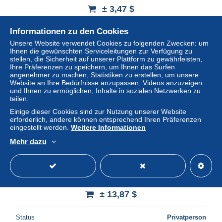
± 3,47 $
Informationen zu den Cookies
Status
Privatperson
Unsere Website verwendet Cookies zu folgenden Zwecken: um
Ihnen die gewünschten Serviceleitungen zur Verfügung zu
stellen, die Sicherheit auf unserer Plattform zu gewährleisten,
Ihre Präferenzen zu speichern, um Ihnen das Surfen
Neu
angenehmer zu machen, Statistiken zu erstellen, um unsere
Website an Ihre Bedürfnisse anzupassen, Videos anzuzeigen
und Ihnen zu ermöglichen, Inhalte in sozialen Netzwerken zu
teilen.
Einige dieser Cookies sind zur Nutzung unserer Website
erforderlich, andere können entsprechend Ihren Präferenzen
eingestellt werden.
Weitere Informationen
Mehr dazu
DD57 - VIGNETTES CIGARETTES MASSARY -
NORVEGE - NORGE - NORWAY
± 13,87 $
Status
Privatperson