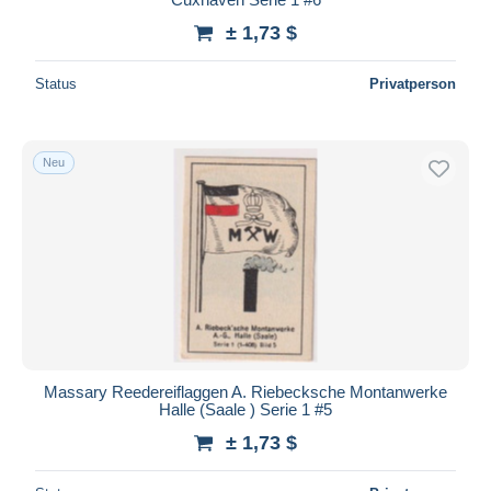
± 1,73 $
Status
Privatperson
Neu
Massary Reedereiflaggen A. Riebecksche Montanwerke
Halle (Saale ) Serie 1 #5
± 1,73 $