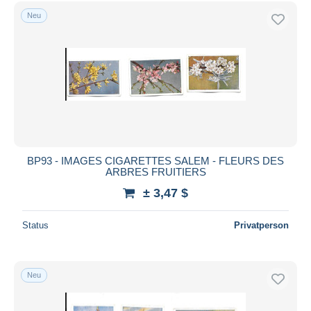
Kostenloser Versand
Neu
Zahlungsmethoden
PayPal
Banküberweisung
Visa
Mastercard
Bancontact
iDeal
BP93 - IMAGES CIGARETTES SALEM - FLEURS DES
ARBRES FRUITIERS
Maestro
± 3,47 $
Gesamte Auswahl aufheben
Wohnsitz des Verkäufers
Status
Privatperson
Weltweit
Neu