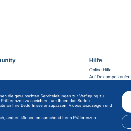
unity
Hilfe
Online-Hilfe
r
Auf Delcampe kaufen
Auf Delcampe verkau
Eine sichere Website
en die gewünschten Serviceleitungen zur Verfügung zu
hre Präferenzen zu speichern, um Ihnen das Surfen
ite an Ihre Bedürfnisse anzupassen, Videos anzuzeigen und
ndardmodus
lich, andere können entsprechend Ihren Präferenzen