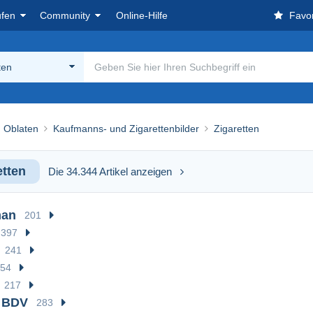
ufen
Community
Online-Hilfe
Favor
ten
, Oblaten
Kaufmanns- und Zigarettenbilder
Zigaretten
etten
Die 34.344 Artikel anzeigen
man
201
397
241
554
217
/ BDV
283