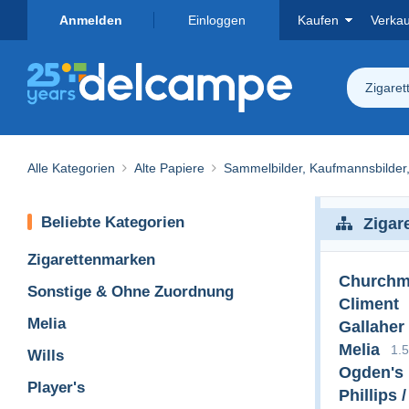
Anmelden
Einloggen
Kaufen
Verka
Zigaret
Alle Kategorien
Alte Papiere
Sammelbilder, Kaufmannsbilder
Beliebte Kategorien
Zigar
Zigarettenmarken
Church
Sonstige & Ohne Zuordnung
Climent
Melia
Gallaher
Melia
1.
Wills
Ogden's
Player's
Phillips 