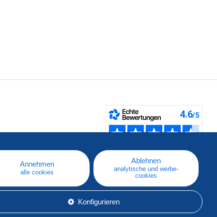
fen
Ablehnen
Annehmen
analytische und werbe-
alle cookies
cookies
Konfigurieren