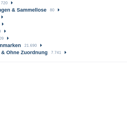
720
gen & Sammellose
80
0
09
enmarken
21.690
e & Ohne Zuordnung
7.741