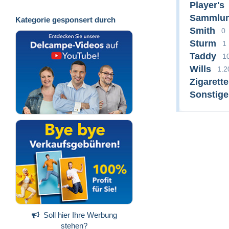
Player's
Sammlun
Kategorie gesponsert durch
Smith
0
Sturm
1
Taddy
1
Wills
1.2
Zigarett
Sonstig
Soll hier Ihre Werbung
stehen?