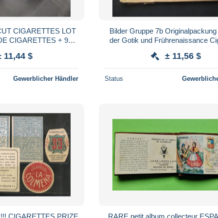
CUT CIGARETTES LOT
Bilder Gruppe 7b Originalpackung
DE CIGARETTES + 98
der Gotik und Frührenaissance Ci
LLECTION RAILWAY
Bilderdienst Altona 20 Bilde
± 11,44 $
± 11,56 $
NIMALLOYS CARDS
Gewerblicher Händler
Status
Gewerbliche
E
RARE petit album collecteur ES