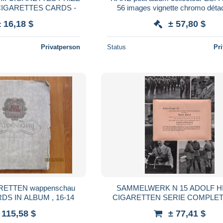
t of 7 CIGARETTES CARDS -
56 images vignette chromo déta
CIGARE cigarrillos JOSE LOPEZ
± 16,18 $
± 57,80 $
1950
Privatperson
Status
Pr
ETTEN wappenschau
SAMMELWERK N 15 ADOLF H
S IN ALBUM , 16-14
CIGARETTEN SERIE COMPLETA
FOTOGRAFIE ORIGINALI MISUR
 115,58 $
± 77,41 $
CM ERA NAZISTA 1922-19