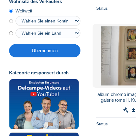
Wohnsitz des Verkäufers
Status
Weltweit
Übernehmen
Kategorie gesponsert durch
album chromo ima
galerie tome II. K
1935. 300 chro
±
Status