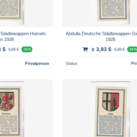
e Städtewappen Hameln
Abdulla Deutsche Städtewappen Gieß
on 1928
1928
3 $
± 3,93 $
4,00 €
4,00 €
-15 %
-15 
Privatperson
Status
Pr