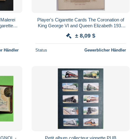
 Malerei
Player's Cigarette Cards The Coronation of
garetten
King George VI and Queen Elizabeth 1937
r
Album Complet 50 Cartes de Cigarettes
± 8,09 $
r Händler
Status
Gewerblicher Händler
PAGNOL -
Petit album collecteur vignette PUB