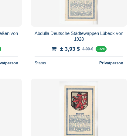
en von
Abdulla Deutsche Städtewappen Lübeck von
1928
± 3,93 $
4,00 €
%
-15 %
ivatperson
Status
Privatperson