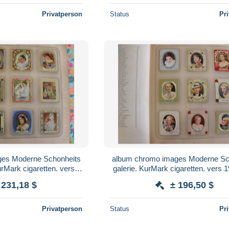
Privatperson
Status
Pr
ges Moderne Schonheits
album chromo images Moderne Sc
urMark cigaretten. vers
galerie. KurMark cigaretten. vers 
mos vedettes cinéma
chromos vedettes cinéma Alle
 231,18 $
± 196,50 $
Privatperson
Status
Pr