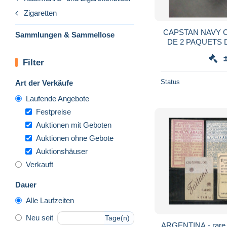
Zigaretten
CAPSTAN NAVY 
Sammlungen & Sammellose
DE 2 PAQUETS 
CARTES DE CO
EQUIPMENT A
Filter
Status
Art der Verkäufe
Laufende Angebote
Festpreise
Auktionen mit Geboten
Auktionen ohne Gebote
Auktionshäuser
Verkauft
Dauer
Alle Laufzeiten
Neu seit
Tage(n)
ARGENTINA - rare !!! CIGARETTES PRIZ