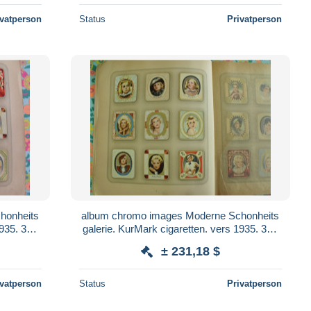
ivatperson
Status
Privatperson
honheits
album chromo images Moderne Schonheits
1935. 300
galerie. KurMark cigaretten. vers 1935. 300
magne
chromos vedettes cinéma Allemagne
± 231,18 $
ivatperson
Status
Privatperson