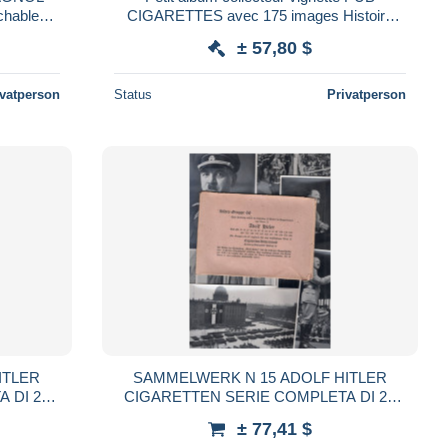
chable
CIGARETTES avec 175 images Histoire
 LUIS -
TRAIN LOCOMOTIVE du monde et
± 57,80 $
d'Angleterre 1950
ivatperson
Status
Privatperson
ITLER
SAMMELWERK N 15 ADOLF HITLER
 DI 25
CIGARETTEN SERIE COMPLETA DI 25
E 12X17
FOTOGRAFIE ORIGINALI MISURE 12X17
± 77,41 $
45
CM ERA NAZISTA 1922-1945