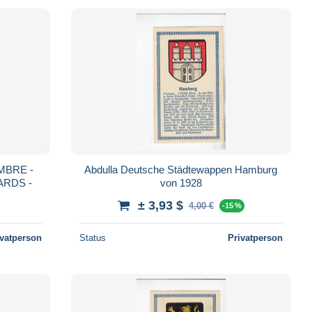
MBRE -
Abdulla Deutsche Städtewappen Hamburg
ARDS -
von 1928
± 3,93 $
4,00 €
-15 %
ivatperson
Status
Privatperson