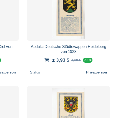
 von
Abdulla Deutsche Städtewappen Heidelberg
von 1928
± 3,93 $
4,00 €
%
-15 %
ivatperson
Status
Privatperson