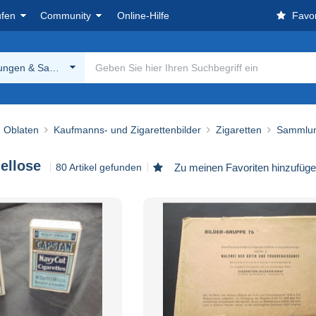
ufen
Community
Online-Hilfe
Favor
ngen & Sammellose
, Oblaten
Kaufmanns- und Zigarettenbilder
Zigaretten
Sammlun
llose
80 Artikel gefunden
Zu meinen Favoriten hinzufüg