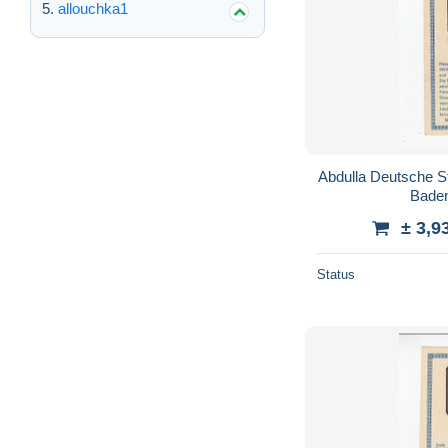
allouchka1
Abdulla Deutsche S
± 3,9
Status