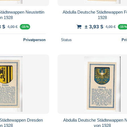
Städtewappen Neustettin
Abdulla Deutsche Städtewappen Fuld
on 1928
1928
3 $
± 3,93 $
4,00 €
4,00 €
-15 %
-15 
Privatperson
Status
Pr
 Städtewappen Dresden
Abdulla Deutsche Städtewappen 
on 1928
von 1928