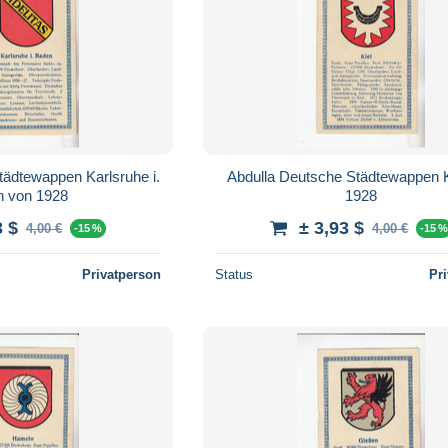
tädtewappen Karlsruhe i.
Abdulla Deutsche Städtewappen Kiel
Baden von 1928
1928
3 $
± 3,93 $
4,00 €
4,00 €
-15 %
-15 
Privatperson
Status
Pr