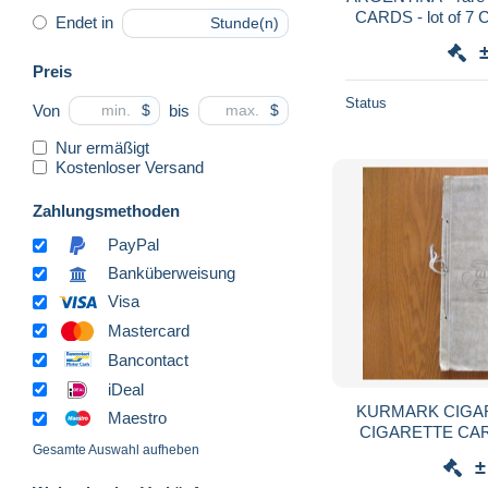
CARDS - lo
Endet in
Stunde(n)
Preis
Status
Von
bis
$
$
Nur ermäßigt
Kostenloser Versand
Zahlungsmethoden
PayPal
Banküberweisung
Visa
Mastercard
Bancontact
iDeal
KURMARK CIGAR
Maestro
CIGARETTE CARD
Gesamte Auswahl aufheben
±