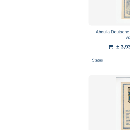
Abdulla Deutsch
v
± 3,9
Status