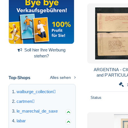
Soll hier Ihre Werbung
stehen?
ARGENTINA - C
and P'ARTICULA
Top-Shops
Alles sehen
CIGARET
walburge_collection
Status
cartmen
le_marechal_de_saxe
labar