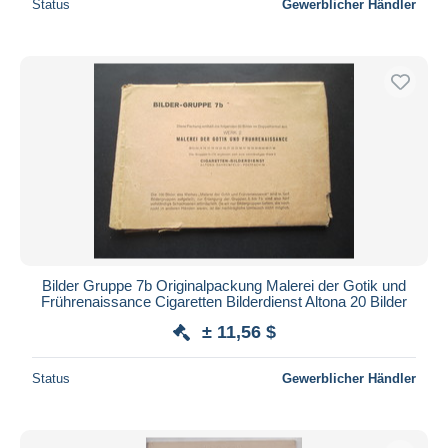
Status
Gewerblicher Händler
Nur ermäßigt
Kostenloser Versand
Zahlungsmethoden
PayPal
Banküberweisung
Visa
Mastercard
Bancontact
iDeal
Maestro
Bilder Gruppe 7b Originalpackung Malerei der Gotik und
Gesamte Auswahl aufheben
Frührenaissance Cigaretten Bilderdienst Altona 20 Bilder
± 11,56 $
Wohnsitz des Verkäufers
Weltweit
Status
Gewerblicher Händler