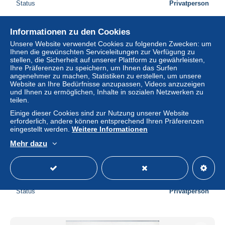
Status
Privatperson
Informationen zu den Cookies
Unsere Website verwendet Cookies zu folgenden Zwecken: um
Ihnen die gewünschten Serviceleitungen zur Verfügung zu
stellen, die Sicherheit auf unserer Plattform zu gewährleisten,
Ihre Präferenzen zu speichern, um Ihnen das Surfen
angenehmer zu machen, Statistiken zu erstellen, um unsere
Website an Ihre Bedürfnisse anzupassen, Videos anzuzeigen
und Ihnen zu ermöglichen, Inhalte in sozialen Netzwerken zu
teilen.
Einige dieser Cookies sind zur Nutzung unserer Website
erforderlich, andere können entsprechend Ihren Präferenzen
eingestellt werden.
Weitere Informationen
Mehr dazu
Aurelia Deutsche Zunftwappen Barbierer zu Nürnberg Bild
#71 von 1935
± 2,79 $
2,84 €
-15 %
Status
Privatperson