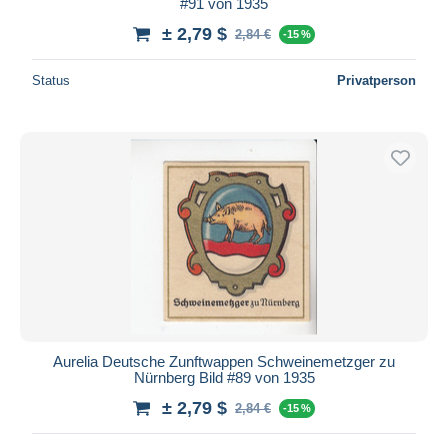
#91 von 1935
± 2,79 $
2,84 €
-15 %
Status
Privatperson
Aurelia Deutsche Zunftwappen Schweinemetzger zu
Nürnberg Bild #89 von 1935
± 2,79 $
2,84 €
-15 %