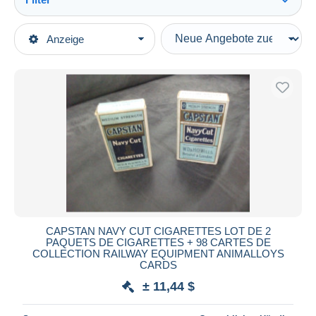
Alles sehen
Art der Verkäufe
Anzeige
Hauptkategorien
Laufende Angebote
Alte Papiere
Festpreise
Sammelbilder, Kaufmannsbilder, Oblaten
Auktionen mit Geboten
Kaufmanns- und Zigarettenbilder
Auktionen ohne Gebote
Zigaretten
Auktionshäuser
Verkauft
Sammlungen & Sammellose
Dauer
Alle Laufzeiten
Neu seit
Tage(n)
CAPSTAN NAVY CUT CIGARETTES LOT DE 2
PAQUETS DE CIGARETTES + 98 CARTES DE
Endet in
Stunde(n)
COLLECTION RAILWAY EQUIPMENT ANIMALLOYS
CARDS
Preis
± 11,44 $
Von
bis
$
$