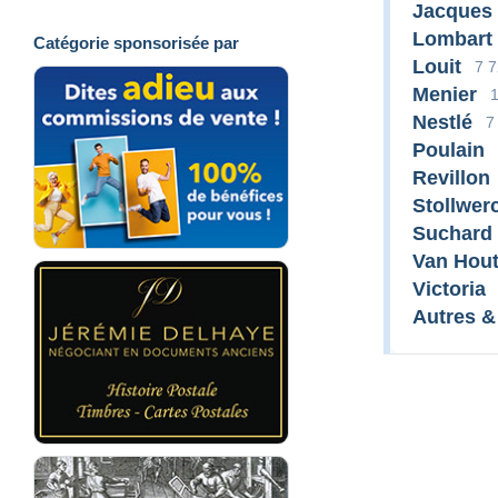
Jacques
Lombart
Catégorie sponsorisée par
Louit
7 
Menier
1
Nestlé
7
Poulain
Revillon
Stollwer
Suchard
Van Hou
Victoria
Autres &