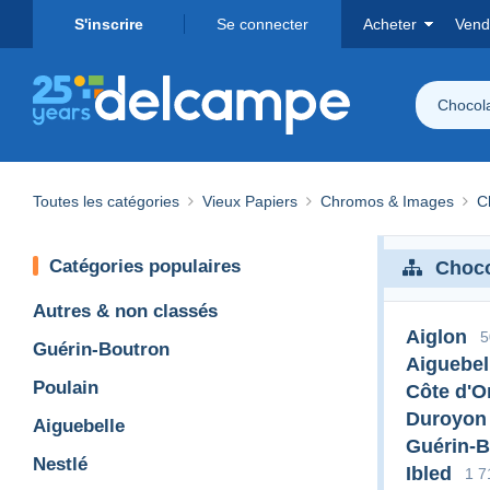
S'inscrire
Se connecter
Acheter
Vend
Chocol
Toutes les catégories
Vieux Papiers
Chromos & Images
C
Catégories populaires
Choco
Autres & non classés
Aiglon
5
Guérin-Boutron
Aiguebel
Poulain
Côte d'O
Duroyon
Aiguebelle
Guérin-B
Nestlé
Ibled
1 7