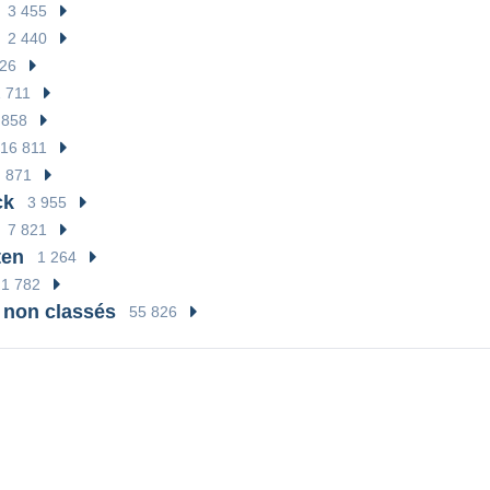
3 455
2 440
726
 711
 858
16 811
871
ck
3 955
7 821
ten
1 264
1 782
 non classés
55 826