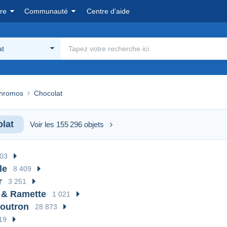
re
Communauté
Centre d'aide
at
hromos
Chocolat
lat
Voir les 155 296 objets
03
le
8 409
r
3 251
 & Ramette
1 021
outron
28 873
19