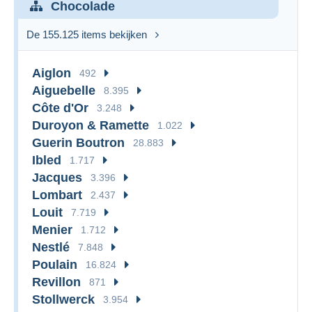
Chocolade
De 155.125 items bekijken
Aiglon
492
Aiguebelle
8.395
Côte d'Or
3.248
Duroyon & Ramette
1.022
Guerin Boutron
28.883
Ibled
1.717
Jacques
3.396
Lombart
2.437
Louit
7.719
Menier
1.712
Nestlé
7.848
Poulain
16.824
Revillon
871
Stollwerck
3.954