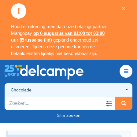
×
Houd er rekening mee dat onze betalingspartner
Mangopay
op 6 augustus van 01:00 tot 03:00
uur (Brusselse tijd)
gepland onderhoud zal
uitvoeren. Tijdens deze periode kunnen de
betaaldiensten tijdelijk niet beschikbaar zijn.
Chocolade
Slim zoeken