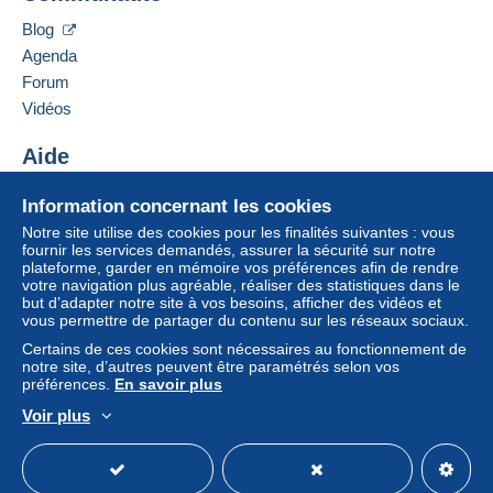
Blog
Agenda
Forum
Vidéos
Aide
Centre d'aide
Information concernant les cookies
Acheter sur Delcampe
Notre site utilise des cookies pour les finalités suivantes : vous
Vendre sur Delcampe
fournir les services demandés, assurer la sécurité sur notre
plateforme, garder en mémoire vos préférences afin de rendre
Un site sécurisé
votre navigation plus agréable, réaliser des statistiques dans le
but d’adapter notre site à vos besoins, afficher des vidéos et
vous permettre de partager du contenu sur les réseaux sociaux.
Certains de ces cookies sont nécessaires au fonctionnement de
notre site, d’autres peuvent être paramétrés selon vos
préférences.
En savoir plus
Voir plus
Français
USD
Mode standard
America/