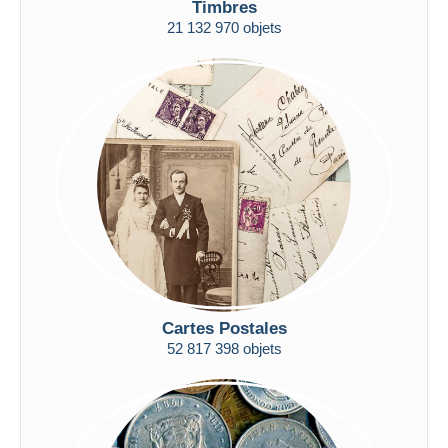
Timbres
Uniquement en réduction
21 132 970 objets
Livraison gratuite
Méthodes de paiement
PayPal
Virement bancaire
Visa
Mastercard
Bancontact
iDeal
Maestro
Tout désélectionner
Cartes Postales
Résidence du vendeur
52 817 398 objets
Monde entier