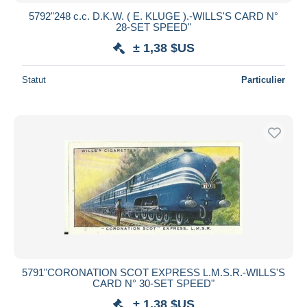
5792"248 c.c. D.K.W. ( E. KLUGE ).-WILLS'S CARD N°
28-SET SPEED"
± 1,38 $US
Statut
Particulier
5791"CORONATION SCOT EXPRESS L.M.S.R.-WILLS'S
CARD N° 30-SET SPEED"
± 1,38 $US