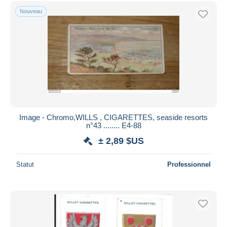
Uniquement en réduction
Nouveau
Livraison gratuite
Méthodes de paiement
PayPal
Virement bancaire
Visa
Mastercard
Bancontact
Image - Chromo,WILLS , CIGARETTES, seaside resorts
iDeal
n°43 ........ E4-88
Maestro
± 2,89 $US
Tout désélectionner
Statut
Professionnel
Résidence du vendeur
Monde entier