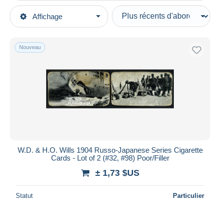
Types de vente
Affichage
Catégories principales
En cours
Vieux Papiers
Prix fixes
Chromos & Images
Nouveau
Enchères avec offres
Chromos
Enchères sans offres
Cigarettes
Maisons de vente
Vendus
Wills
Durée
Toutes les durées
Nouveau
jours
W.D. & H.O. Wills 1904 Russo-Japanese Series Cigarette
depuis
Cards - Lot of 2 (#32, #98) Poor/Filler
Fermant
heures
± 1,73 $US
dans
Prix
Statut
Particulier
De
à
$US
$US