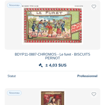
Uniquement en réduction
Nouveau
Livraison gratuite
Méthodes de paiement
PayPal
Virement bancaire
Visa
Mastercard
Bancontact
BDYP11-0887-CHROMOS - Le furet - BISCUITS
iDeal
PERNOT
Maestro
± 4,03 $US
Tout désélectionner
Statut
Professionnel
Résidence du vendeur
Monde entier
Nouveau