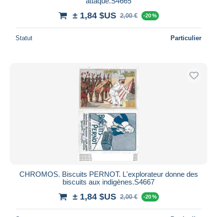
attaqué.S4665
± 1,84 $US
2,00 €
-20 %
Statut
Particulier
CHROMOS. Biscuits PERNOT. L'explorateur donne des
biscuits aux indigènes.S4667
± 1,84 $US
2,00 €
-20 %