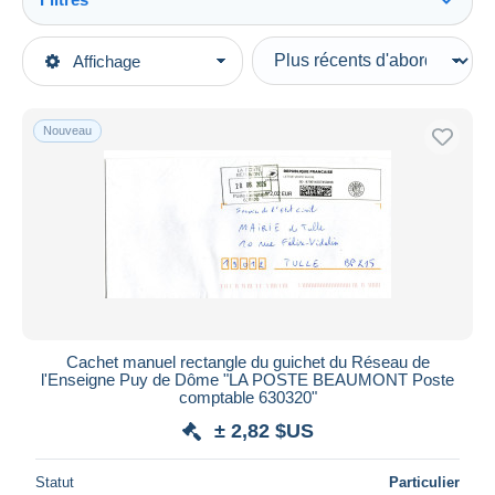
Tout voir
Types de vente
Affichage
Catégories principales
En cours
Timbres
Prix fixes
Europe
Nouveau
Enchères avec offres
France
Enchères sans offres
Marcophilie
Maisons de vente
Vendus
Cachets manuels
Durée
Toutes les durées
Nouveau
jours
Cachet manuel rectangle du guichet du Réseau de
depuis
l'Enseigne Puy de Dôme "LA POSTE BEAUMONT Poste
Fermant
comptable 630320"
heures
dans
± 2,82 $US
Prix
Statut
Particulier