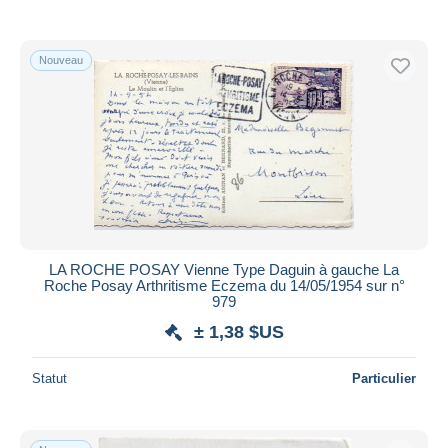
De
à
$US
$US
Uniquement en réduction
Livraison gratuite
Nouveau
Méthodes de paiement
PayPal
Virement bancaire
Visa
Mastercard
Bancontact
iDeal
LA ROCHE POSAY Vienne Type Daguin à gauche La
Roche Posay Arthritisme Eczema du 14/05/1954 sur n°
Maestro
979
Tout désélectionner
± 1,38 $US
Résidence du vendeur
Statut
Particulier
Monde entier