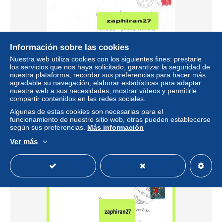
Información sobre las cookies
Nuestra web utiliza cookies con los siguientes fines: prestarle
los servicios que nos haya solicitado, garantizar la seguridad de
nuestra plataforma, recordar sus preferencias para hacer más
CACHET MANUEL PONT AUDEMER P.P. / EURE
agradable su navegación, elaborar estadísticas para adaptar
#6330#
nuestra web a sus necesidades, mostrar vídeos y permitirle
compartir contenidos en las redes sociales.
± 0,92 US$
Algunas de estas cookies son necesarias para el
funcionamiento de nuestro sitio web, otras pueden establecerse
Estatus
Privado
según sus preferencias.
Más información
Ver más
Nuevo