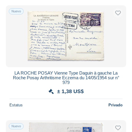
Sólo con descuento
Envío gratis
Nuevo
Métodos de pago
PayPal
Transferencia bancaria
Visa
Mastercard
Bancontact
iDeal
LA ROCHE POSAY Vienne Type Daguin à gauche La
Maestro
Roche Posay Arthritisme Eczema du 14/05/1954 sur n°
979
Deseleccionar todo
± 1,38 US$
Residencia del vendedor
Mundo entero
Estatus
Privado
Nuevo