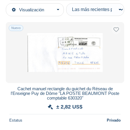
Tipo de venta
Visualización
Categorías principales
Activas
Sellos
Precios fijos
Europa
Nuevo
Subasta con ofertas
Francia
Subastas sin pujas
Marcofilia
Casa de subastas
Vendidos
Matasellos manuales
Duration
Todas las duraciones
Nuevo desde
Días
Cachet manuel rectangle du guichet du Réseau de
l'Enseigne Puy de Dôme "LA POSTE BEAUMONT Poste
Cerrando dentro
comptable 630320"
horas
de
± 2,82 US$
Precio
Estatus
Privado
De
a
US$
US$