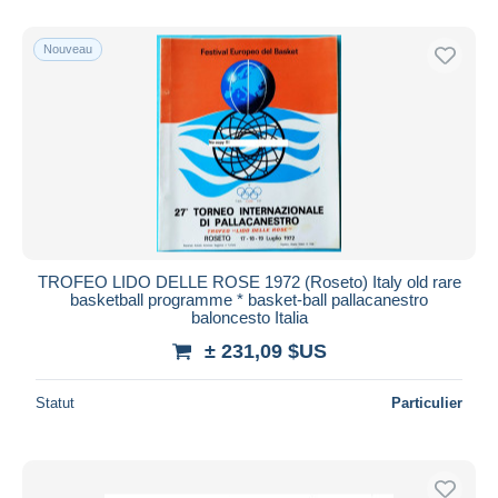
De
à
$US
$US
Uniquement en réduction
Nouveau
Livraison gratuite
Méthodes de paiement
PayPal
Virement bancaire
Visa
Mastercard
Bancontact
TROFEO LIDO DELLE ROSE 1972 (Roseto) Italy old rare
iDeal
basketball programme * basket-ball pallacanestro
baloncesto Italia
Maestro
± 231,09 $US
Tout désélectionner
Résidence du vendeur
Statut
Particulier
Monde entier