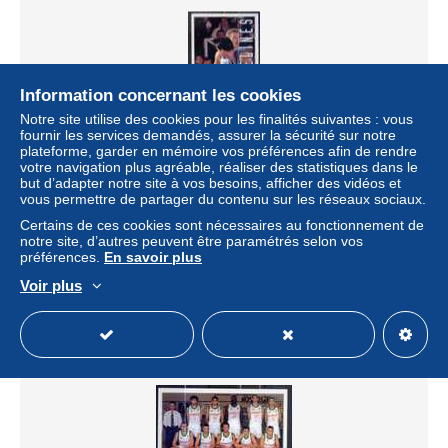
Information concernant les cookies
Notre site utilise des cookies pour les finalités suivantes : vous
fournir les services demandés, assurer la sécurité sur notre
plateforme, garder en mémoire vos préférences afin de rendre
votre navigation plus agréable, réaliser des statistiques dans le
but d’adapter notre site à vos besoins, afficher des vidéos et
Basket ---FRANCE--PANINI--1995--Equipe de Gravelines
vous permettre de partager du contenu sur les réseaux sociaux.
Masculine- joueur Daniel DOS ANJOS n° 36 ---
Certains de ces cookies sont nécessaires au fonctionnement de
± 0,47 $US
notre site, d’autres peuvent être paramétrés selon vos
préférences.
En savoir plus
Statut
Particulier
Voir plus