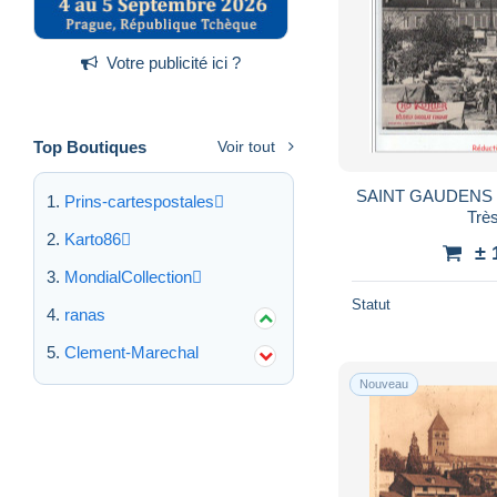
Votre publicité ici ?
Top Boutiques
Voir tout
SAINT GAUDENS - 
Prins-cartespostales
Très
Karto86
± 
MondialCollection
Statut
ranas
Clement-Marechal
Nouveau