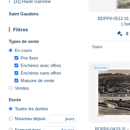
[31] Haute Garonne
Saint Gaudens
BDPP6-0512-31
L'hot
Filtres
±
Types de vente
Statut
En cours
Prix fixes
Enchères avec offres
Nouveau
Enchères sans offres
Maisons de vente
Vendus
Durée
Toutes les durées
Nouveau depuis
jours
BDPP6-0433-31 -
Fermant dans