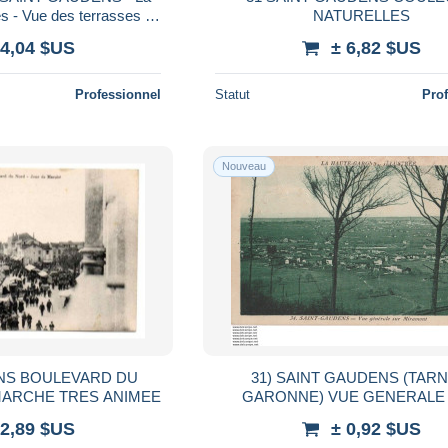
s - Vue des terrasses et
NATURELLES
agire a droite
 4,04 $US
± 6,82 $US
Professionnel
Statut
Pro
Nouveau
NS BOULEVARD DU
31) SAINT GAUDENS (TARN ET
NORD JOUR DE MARCHE TRES ANIMEE
GARONNE) VUE GENERALE
MIRAMONT - (2 SCANS)
 2,89 $US
± 0,92 $US