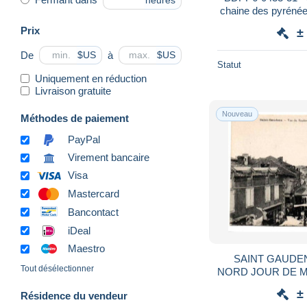
heures
chaine des pyrénée
le pic c
Prix
±
De
à
$US
$US
Statut
Uniquement en réduction
Livraison gratuite
Nouveau
Méthodes de paiement
PayPal
Virement bancaire
Visa
Mastercard
Bancontact
iDeal
Maestro
SAINT GAUDE
Tout désélectionner
±
Résidence du vendeur