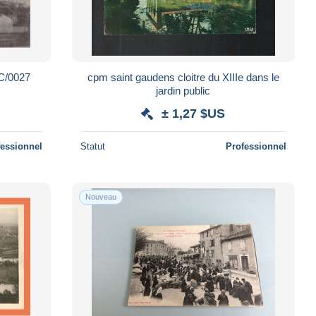
C/0027
cpm saint gaudens cloitre du XIIIe dans le
jardin public
± 1,27 $US
fessionnel
Statut
Professionnel
Nouveau