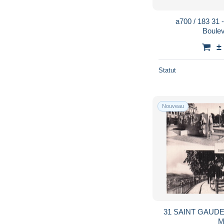
a700 / 183 3
Boulev
±
Statut
Nouveau
31 SAINT GAU
M