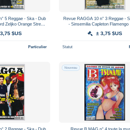
° 5 Reggae - Ska - Dub
Revue RAGGA 10 n° 3 Reggae - S
- Sinsemilia Capleton Flamengo Sex &
Dans la Jamaïque des 80'S U-Brown*
 3,75 $US
± 3,75 $US
Particulier
Statut
Nouveau
° 2 Reggae - Ska - Dub
Revue B MAG n° 4 toute la mu