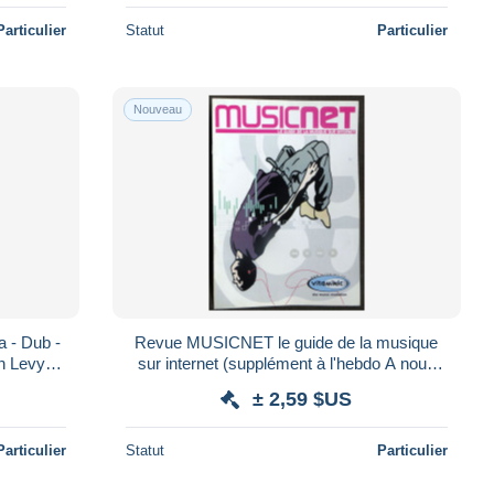
Particulier
Statut
Particulier
Nouveau
 - Dub -
Revue MUSICNET le guide de la musique
n Levy -
sur internet (supplément à l'hebdo A nous
 Men*
Paris ?) Vitaminic
± 2,59 $US
Particulier
Statut
Particulier