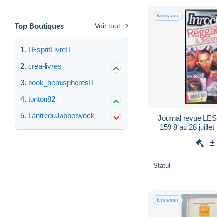
Nouveau
Top Boutiques
Voir tout
LEspritLivre
crea-livres
book_hemispheres
tonton82
LantreduJabberwock
Journal revue L
159 8 au 28 juillet 1998 L'hebd
cinéma, livres, e
±
Statut
Nouveau