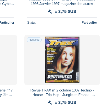
1996 Janvier 1997 magazine des autres
musiques Snoop Doggy Dogg Outkast *
± 3,75 $US
Particulier
Statut
Particulier
Nouveau
ie n° 7
Revue TRAX n° 2 octobre 1997 Techno -
House - Trip-Hop - Jungle en France -
Portishead - Armand Van Helden - Björk -*
± 3,75 $US