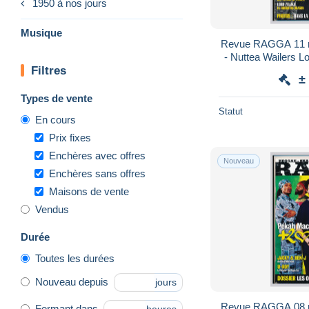
1950 à nos jours
Musique
Revue RAGGA 11 n
- Nuttea Wailers Lord Zeljko Orange Street
Filtres
±
Types de vente
Statut
En cours
Prix fixes
Enchères avec offres
Nouveau
Enchères sans offres
Maisons de vente
Vendus
Durée
Toutes les durées
Nouveau depuis
jours
Revue RAGGA 08 n
Fermant dans