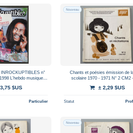
Nouveau
ES INROCKUPTIBLES n°
Chants et poésies émission de la
o musique,
scolaire 1970 - 1971 N° 2 CM2
tc... de Bob Marley à *
 3,75 $US
± 2,29 $US
Particulier
Statut
Pro
Nouveau