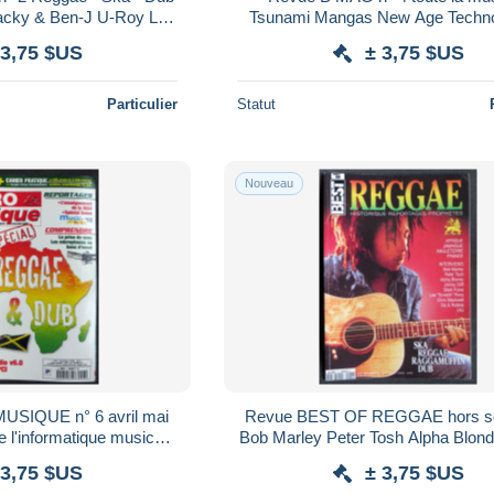
Tsunami Mangas New Age Techno Cyber
Origines du Dub Aswad Dave Kelly*
Rock Ice T X-scape Ben Harper Chuck
 3,75 $US
± 3,75 $US
prophet
Particulier
Statut
Nouveau
SIQUE n° 6 avril mai
Revue BEST OF REGGAE hors sér
 l'informatique musicale
Bob Marley Peter Tosh Alpha Blondy Jimmy
REGGAE & DUB
Cliff Steeve Pulse LKJ *
 3,75 $US
± 3,75 $US