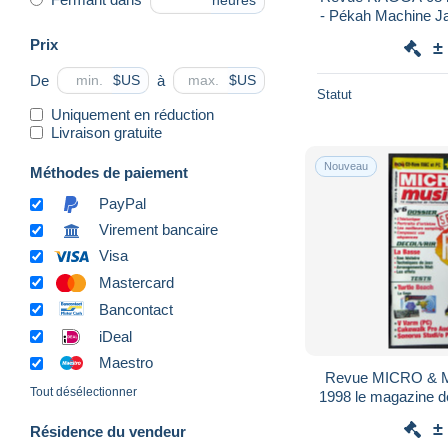
heures
- Pékah Machine Jacky & Ben-J U-Roy Les
Prix
±
De
à
$US
$US
Statut
Uniquement en réduction
Livraison gratuite
Nouveau
Méthodes de paiement
PayPal
Virement bancaire
Visa
Mastercard
Bancontact
iDeal
Maestro
Revue MICRO & MU
Tout désélectionner
1998 le magazine de
spécial 
±
Résidence du vendeur