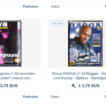
Particulier
Statut
Nouveau
zine n° 83 novembre
Revue RAGGA n° 24 Reggae - Ska
 chacun son
Lord Kossity - Alpheus - Barringto
underground musique
Sean Paul - Mister Gang - Big
 3,75 $US
± 3,75 $US
Particulier
Statut