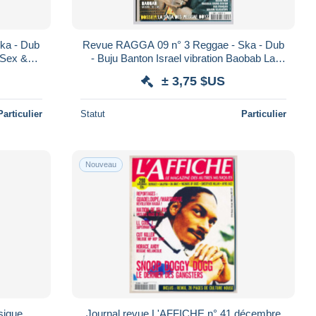
ka - Dub
Revue RAGGA 09 n° 3 Reggae - Ska - Dub
- Buju Banton Israel vibration Baobab La
Reggae Part 1 Tiken Jah Mr Vegas *
saga des Reggae Boyz Beenie Man *
± 3,75 $US
Particulier
Statut
Particulier
Nouveau
sique
Journal revue L'AFFICHE n° 41 décembre