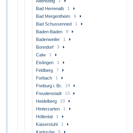
Altensteig
1
Bad Herrenalb
1
Bad Mergentheim
6
Bad Schussenried
1
Baden-Baden
9
Badenweiler
1
Bonndorf
3
Calw
1
Eislingen
1
Feldberg
7
Forbach
1
Freiburg i. Br.
19
Freudenstadt
13
Heidelberg
23
Hinterzarten
1
Höllental
1
Kaiserstuhl
1
Karlsruhe
5