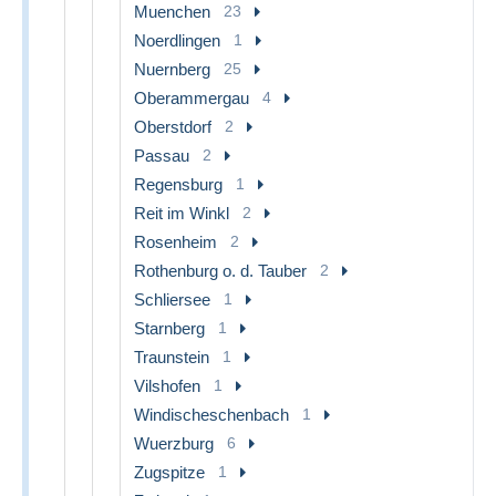
Muenchen
23
Noerdlingen
1
Nuernberg
25
Oberammergau
4
Oberstdorf
2
Passau
2
Regensburg
1
Reit im Winkl
2
Rosenheim
2
Rothenburg o. d. Tauber
2
Schliersee
1
Starnberg
1
Traunstein
1
Vilshofen
1
Windischeschenbach
1
Wuerzburg
6
Zugspitze
1