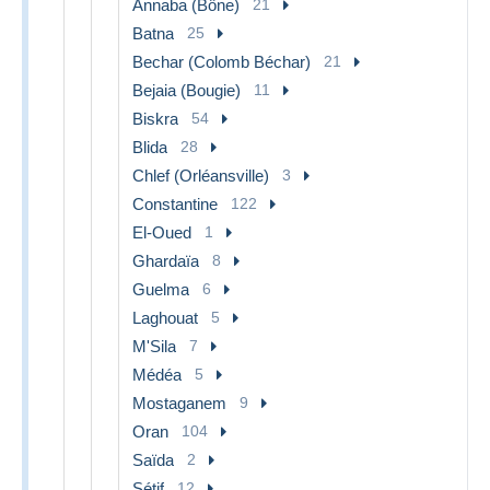
Annaba (Bône)
21
Batna
25
Bechar (Colomb Béchar)
21
Bejaia (Bougie)
11
Biskra
54
Blida
28
Chlef (Orléansville)
3
Constantine
122
El-Oued
1
Ghardaïa
8
Guelma
6
Laghouat
5
M'Sila
7
Médéa
5
Mostaganem
9
Oran
104
Saïda
2
Sétif
12