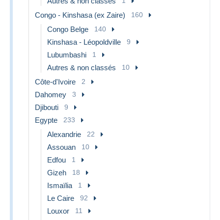
Autres & non classés
1
Congo - Kinshasa (ex Zaire)
160
Congo Belge
140
Kinshasa - Léopoldville
9
Lubumbashi
1
Autres & non classés
10
Côte-d'Ivoire
2
Dahomey
3
Djibouti
9
Egypte
233
Alexandrie
22
Assouan
10
Edfou
1
Gizeh
18
Ismaïlia
1
Le Caire
92
Louxor
11