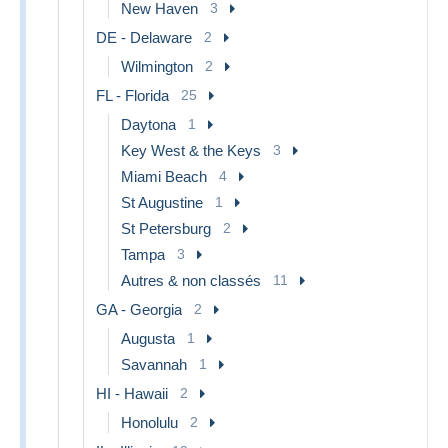
New Haven
3
DE - Delaware
2
Wilmington
2
FL - Florida
25
Daytona
1
Key West & the Keys
3
Miami Beach
4
St Augustine
1
St Petersburg
2
Tampa
3
Autres & non classés
11
GA - Georgia
2
Augusta
1
Savannah
1
HI - Hawaii
2
Honolulu
2