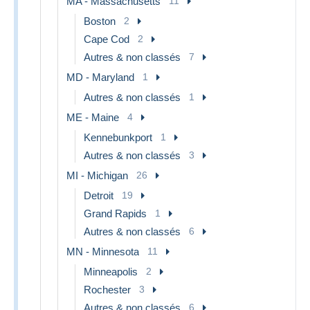
MA - Massachusetts
11
Boston
2
Cape Cod
2
Autres & non classés
7
MD - Maryland
1
Autres & non classés
1
ME - Maine
4
Kennebunkport
1
Autres & non classés
3
MI - Michigan
26
Detroit
19
Grand Rapids
1
Autres & non classés
6
MN - Minnesota
11
Minneapolis
2
Rochester
3
Autres & non classés
6