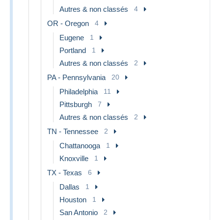
Autres & non classés
4
OR - Oregon
4
Eugene
1
Portland
1
Autres & non classés
2
PA - Pennsylvania
20
Philadelphia
11
Pittsburgh
7
Autres & non classés
2
TN - Tennessee
2
Chattanooga
1
Knoxville
1
TX - Texas
6
Dallas
1
Houston
1
San Antonio
2