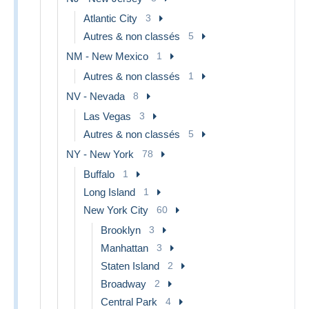
Atlantic City
3
Autres & non classés
5
NM - New Mexico
1
Autres & non classés
1
NV - Nevada
8
Las Vegas
3
Autres & non classés
5
NY - New York
78
Buffalo
1
Long Island
1
New York City
60
Brooklyn
3
Manhattan
3
Staten Island
2
Broadway
2
Central Park
4