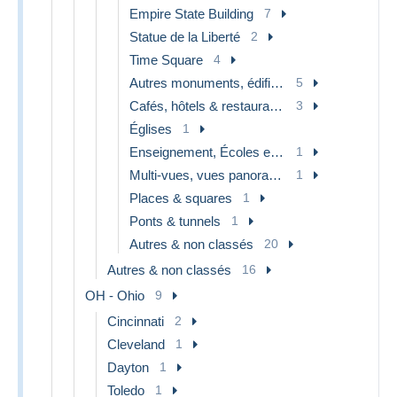
Empire State Building
7
Statue de la Liberté
2
Time Square
4
Autres monuments, édifices
5
Cafés, hôtels & restaurants
3
Églises
1
Enseignement, Écoles et Universités
1
Multi-vues, vues panoramiques
1
Places & squares
1
Ponts & tunnels
1
Autres & non classés
20
Autres & non classés
16
OH - Ohio
9
Cincinnati
2
Cleveland
1
Dayton
1
Toledo
1