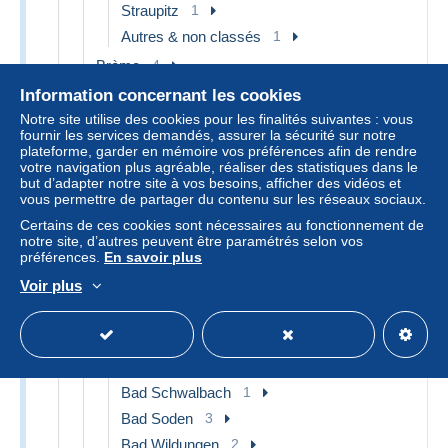
Straupitz
1
Autres & non classés
1
Brème
4
Bremen
4
Information concernant les cookies
Notre site utilise des cookies pour les finalités suivantes : vous
Hambourg
28
fournir les services demandés, assurer la sécurité sur notre
plateforme, garder en mémoire vos préférences afin de rendre
Blankenese
1
votre navigation plus agréable, réaliser des statistiques dans le
Harburg
3
but d’adapter notre site à vos besoins, afficher des vidéos et
vous permettre de partager du contenu sur les réseaux sociaux.
Stellingen
4
Certains de ces cookies sont nécessaires au fonctionnement de
Autres & non classés
20
notre site, d’autres peuvent être paramétrés selon vos
préférences.
En savoir plus
Hesse
145
Voir plus
Bad Arolsen
2
Bad Homburg
2
Bad Nauheim
1
Bad Orb
1
Bad Schwalbach
1
Bad Soden
3
Bad Wildungen
2