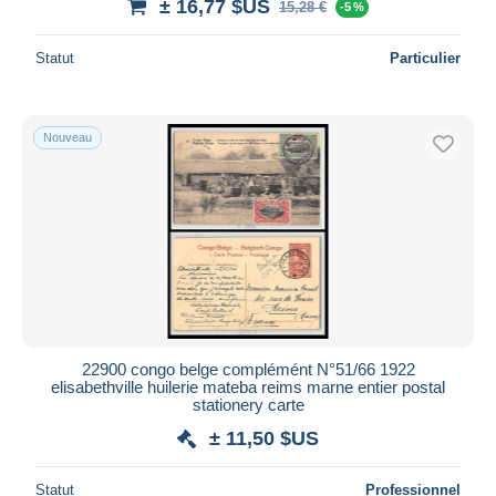
± 16,77 $US
15,28 €
-5 %
Statut
Particulier
Nouveau
22900 congo belge complémént N°51/66 1922
elisabethville huilerie mateba reims marne entier postal
stationery carte
± 11,50 $US
Statut
Professionnel