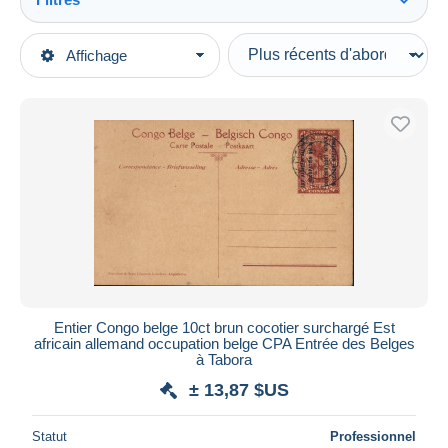
Tout voir
Types de vente
Affichage
Catégories principales
En cours
Timbres
Prix fixes
Afrique
Enchères avec offres
Congo - Kinshasa
Enchères sans offres
1884-1960 Congo Belge
Maisons de vente
Vendus
Entiers postaux
Durée
Toutes les durées
Nouveau
jours
Entier Congo belge 10ct brun cocotier surchargé Est
depuis
africain allemand occupation belge CPA Entrée des Belges
Fermant
à Tabora
heures
dans
± 13,87 $US
Prix
Statut
Professionnel