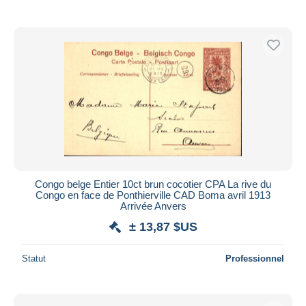
De
à
$US
$US
Uniquement en réduction
Livraison gratuite
Méthodes de paiement
PayPal
Virement bancaire
Visa
Mastercard
Bancontact
iDeal
Congo belge Entier 10ct brun cocotier CPA La rive du
Congo en face de Ponthierville CAD Boma avril 1913
Maestro
Arrivée Anvers
Tout désélectionner
± 13,87 $US
Résidence du vendeur
Statut
Professionnel
Monde entier