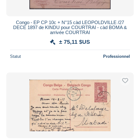
Congo - EP CP 10c + N°15 càd LEOPOLDVILLE /27
DECE 1897 de KINDU pour COURTRAI - càd BOMA &
arrivée COURTRAI
± 75,11 $US
Statut
Professionnel