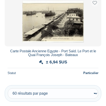
Uniquement en réduction
Livraison gratuite
Méthodes de paiement
PayPal
Virement bancaire
Visa
Mastercard
Bancontact
Carte Postale Ancienne Egypte - Port Saïd. Le Port et le
Quai François Joseph - Bateaux
iDeal
± 6,94 $US
Maestro
Tout désélectionner
Statut
Particulier
Résidence du vendeur
Monde entier