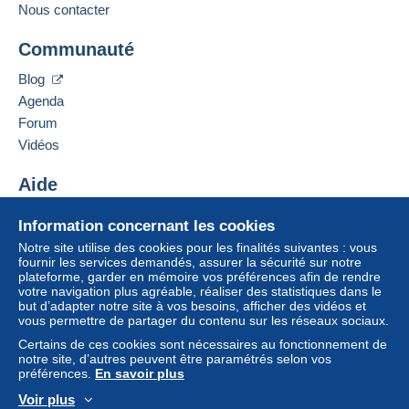
Nous contacter
Communauté
Blog
Agenda
Forum
Vidéos
Aide
Centre d'aide
Information concernant les cookies
Acheter sur Delcampe
Notre site utilise des cookies pour les finalités suivantes : vous
Vendre sur Delcampe
fournir les services demandés, assurer la sécurité sur notre
plateforme, garder en mémoire vos préférences afin de rendre
Un site sécurisé
votre navigation plus agréable, réaliser des statistiques dans le
but d’adapter notre site à vos besoins, afficher des vidéos et
vous permettre de partager du contenu sur les réseaux sociaux.
Certains de ces cookies sont nécessaires au fonctionnement de
notre site, d’autres peuvent être paramétrés selon vos
préférences.
En savoir plus
Voir plus