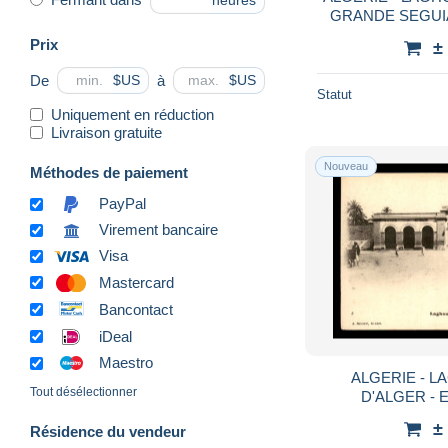
heures
GRANDE SEGUIA
Prix
±
De
à
$US
$US
Statut
Uniquement en réduction
Livraison gratuite
Nouveau
Méthodes de paiement
PayPal
Virement bancaire
Visa
Mastercard
Bancontact
iDeal
Maestro
ALGERIE - L
Tout désélectionner
D'ALGER - 
±
Résidence du vendeur