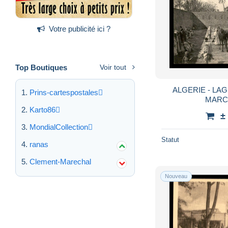
Votre publicité ici ?
Top Boutiques
Voir tout
ALGERIE - LA
Prins-cartespostales
MARC
Karto86
±
MondialCollection
Statut
ranas
Clement-Marechal
Nouveau