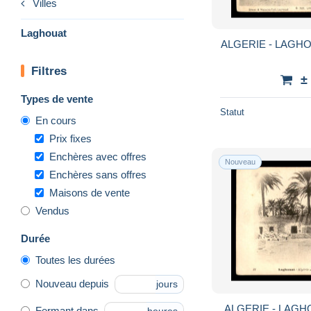
Villes
Laghouat
ALGERIE - LAGH
Filtres
±
Types de vente
Statut
En cours
Prix fixes
Enchères avec offres
Nouveau
Enchères sans offres
Maisons de vente
Vendus
Durée
Toutes les durées
Nouveau depuis
jours
ALGERIE - LAGH
Fermant dans