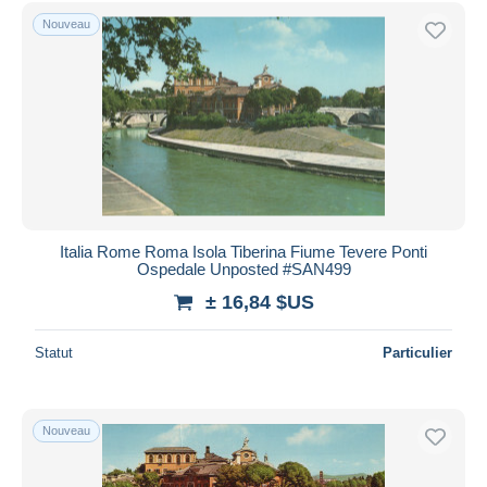
Uniquement en réduction
Nouveau
Livraison gratuite
Méthodes de paiement
PayPal
Virement bancaire
Visa
Mastercard
Bancontact
Italia Rome Roma Isola Tiberina Fiume Tevere Ponti
iDeal
Ospedale Unposted #SAN499
Maestro
± 16,84 $US
Tout désélectionner
Statut
Particulier
Résidence du vendeur
Monde entier
Nouveau