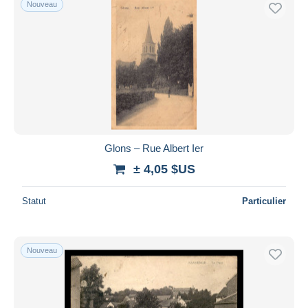
Nouveau
Uniquement en réduction
Livraison gratuite
Méthodes de paiement
PayPal
Virement bancaire
Visa
Mastercard
Bancontact
Glons – Rue Albert Ier
iDeal
± 4,05 $US
Maestro
Statut
Particulier
Tout désélectionner
Résidence du vendeur
Monde entier
Nouveau