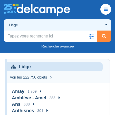
Liège
Recherche avancée
Liège
Voir les 222 796 objets
Amay
1 709
Amblève - Amel
283
Ans
638
Anthisnes
301