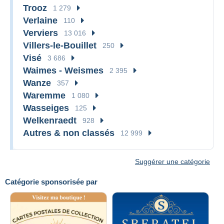
Trooz
1 279
Verlaine
110
Verviers
13 016
Villers-le-Bouillet
250
Visé
3 686
Waimes - Weismes
2 395
Wanze
357
Waremme
1 080
Wasseiges
125
Welkenraedt
928
Autres & non classés
12 999
Suggérer une catégorie
Catégorie sponsorisée par