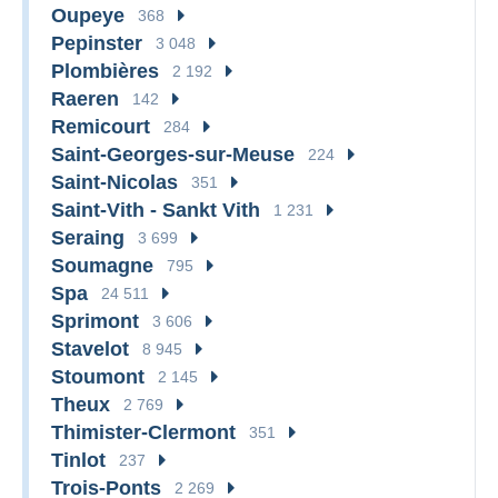
Oupeye
368
Pepinster
3 048
Plombières
2 192
Raeren
142
Remicourt
284
Saint-Georges-sur-Meuse
224
Saint-Nicolas
351
Saint-Vith - Sankt Vith
1 231
Seraing
3 699
Soumagne
795
Spa
24 511
Sprimont
3 606
Stavelot
8 945
Stoumont
2 145
Theux
2 769
Thimister-Clermont
351
Tinlot
237
Trois-Ponts
2 269