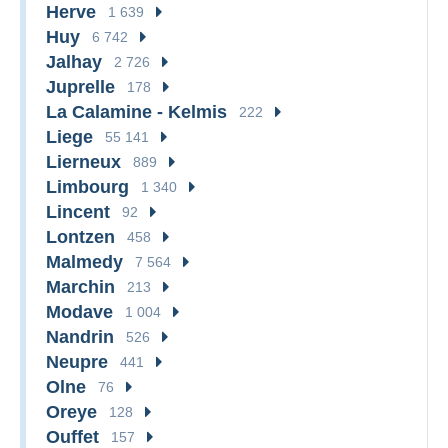
Herve
1 639
Huy
6 742
Jalhay
2 726
Juprelle
178
La Calamine - Kelmis
222
Liege
55 141
Lierneux
889
Limbourg
1 340
Lincent
92
Lontzen
458
Malmedy
7 564
Marchin
213
Modave
1 004
Nandrin
526
Neupre
441
Olne
76
Oreye
128
Ouffet
157