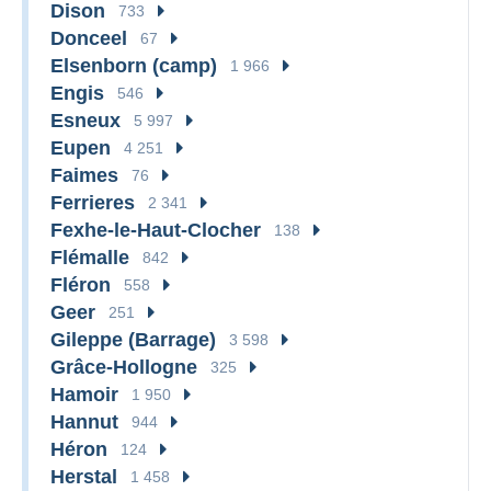
Dison
733
Donceel
67
Elsenborn (camp)
1 966
Engis
546
Esneux
5 997
Eupen
4 251
Faimes
76
Ferrieres
2 341
Fexhe-le-Haut-Clocher
138
Flémalle
842
Fléron
558
Geer
251
Gileppe (Barrage)
3 598
Grâce-Hollogne
325
Hamoir
1 950
Hannut
944
Héron
124
Herstal
1 458