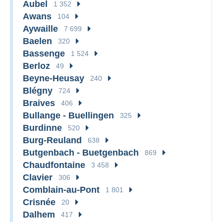
Aubel
1 352
Awans
104
Aywaille
7 699
Baelen
320
Bassenge
1 524
Berloz
49
Beyne-Heusay
240
Blégny
724
Braives
406
Bullange - Buellingen
325
Burdinne
520
Burg-Reuland
638
Butgenbach - Buetgenbach
869
Chaudfontaine
3 458
Clavier
306
Comblain-au-Pont
1 801
Crisnée
20
Dalhem
417