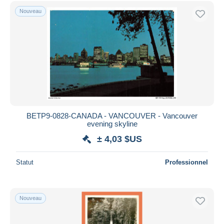
Uniquement en réduction
Nouveau
Livraison gratuite
Méthodes de paiement
PayPal
Virement bancaire
Visa
Mastercard
Bancontact
BETP9-0828-CANADA - VANCOUVER - Vancouver
iDeal
evening skyline
Maestro
± 4,03 $US
Tout désélectionner
Statut
Professionnel
Résidence du vendeur
Monde entier
Nouveau