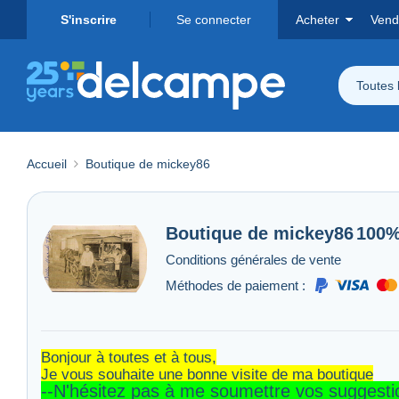
S'inscrire
Se connecter
Acheter
Vend
Toutes 
Accueil
Boutique de mickey86
Boutique de
mickey86
100
Conditions générales de vente
Méthodes de paiement :
Bonjour à toutes et à tous,
Je vous souhaite une bonne visite de ma boutique
--N'hésitez pas à me soumettre vos suggestion