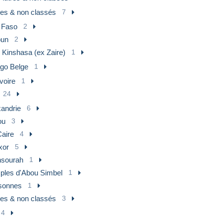
res & non classés
7
 Faso
2
un
2
 Kinshasa (ex Zaire)
1
go Belge
1
voire
1
24
xandrie
6
ou
3
Caire
4
xor
5
sourah
1
ples d'Abou Simbel
1
sonnes
1
res & non classés
3
4