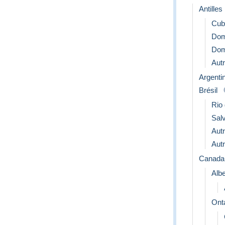
Antilles
Cub
Dom
Dom
Aut
Argenti
Brésil
Rio 
Sal
Aut
Aut
Canada
Albe
Ont