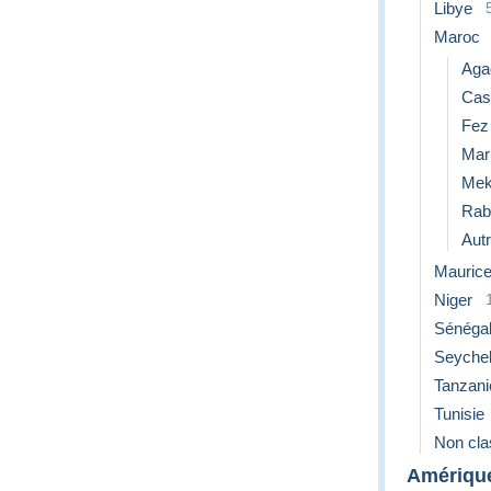
Libye
Maroc
Aga
Cas
Fez
Mar
Mek
Rab
Aut
Mauric
Niger
Sénéga
Seychel
Tanzani
Tunisie
Non cl
Amériqu