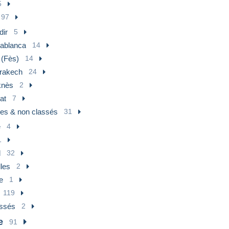
5
97
dir
5
ablanca
14
 (Fès)
14
rakech
24
nès
2
at
7
res & non classés
31
e
4
1
l
32
les
2
e
1
119
assés
2
e
91