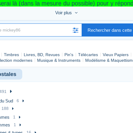
serai là (dans la mesure du possible) pour y répon
Voir plus
breuses cartes
Rechercher dans cette 
er.
Timbres
Livres, BD, Revues
Pin's
Télécartes
Vieux Papiers
llection modernes
Musique & Instruments
Modélisme & Maquettism
ostales
491
 du Sud
6
188
mmes
1
mmes
1
nes & types
16