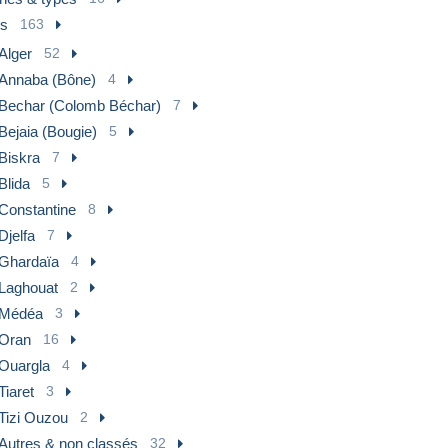
es
163
Alger
52
Annaba (Bône)
4
Bechar (Colomb Béchar)
7
Bejaia (Bougie)
5
Biskra
7
Blida
5
Constantine
8
Djelfa
7
Ghardaïa
4
Laghouat
2
Médéa
3
Oran
16
Ouargla
4
Tiaret
3
Tizi Ouzou
2
Autres & non classés
32