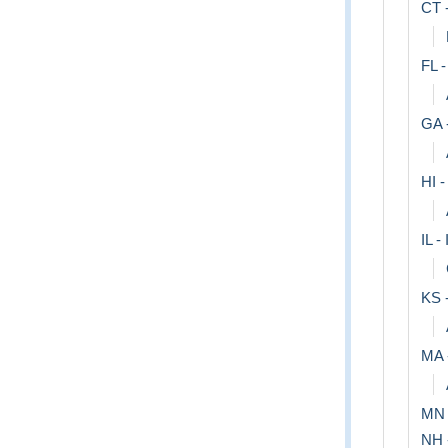
CT 
FL -
GA 
HI -
IL - 
KS 
MA 
MN 
NH 