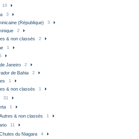
10
a
3
inicaine (République)
3
inique
2
res & non classés
2
ne
1
6
de Janeiro
2
vador de Bahia
2
res
1
res & non classés
1
31
rta
1
Autres & non classés
1
ario
11
Chutes du Niagara
4