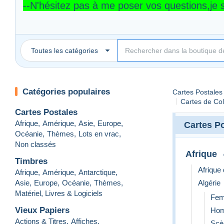
--N'hésitez pas à me poser vos questions,je 
Bonnes enchères à toutes et à tous.
PROMOTIONS
sur de nom
Toutes les catégories
Prenez le temps de consult
Catégories populaires
Cartes Postales
Cordialement
Cartes de Co
Mickey86
Cartes Postales
Afrique
,
Amérique
,
Asie
,
Europe
,
Cartes P
Océanie
,
Thèmes
,
Lots en vrac
,
Non classés
Afrique
Timbres
Afrique
Afrique
,
Amérique
,
Antarctique
,
Asie
,
Europe
,
Océanie
,
Thèmes
,
Algérie
Matériel, Livres & Logiciels
Fe
Vieux Papiers
Ho
Actions & Titres
,
Affiches
,
Scè