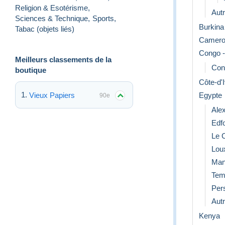
Religion & Esotérisme
,
Aut
Sciences & Technique
,
Sports
,
Burkina
Tabac (objets liés)
Camero
Congo -
Meilleurs classements de la
Con
boutique
Côte-d'I
Egypte
Vieux Papiers
90e
Ale
Edf
Le 
Lou
Man
Tem
Per
Aut
Kenya