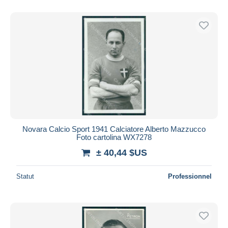
De
à
$US
$US
Uniquement en réduction
Livraison gratuite
Méthodes de paiement
PayPal
Virement bancaire
Visa
Mastercard
Bancontact
Novara Calcio Sport 1941 Calciatore Alberto Mazzucco
iDeal
Foto cartolina WX7278
Maestro
± 40,44 $US
Tout désélectionner
Statut
Professionnel
Résidence du vendeur
Monde entier