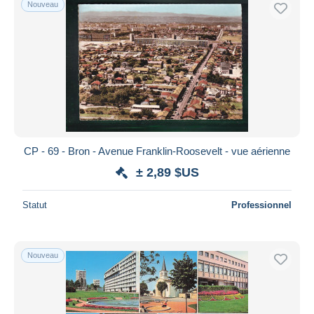
Nouveau
Uniquement en réduction
Livraison gratuite
Méthodes de paiement
PayPal
Virement bancaire
Visa
Mastercard
Bancontact
CP - 69 - Bron - Avenue Franklin-Roosevelt - vue aérienne
iDeal
± 2,89 $US
Maestro
Statut
Professionnel
Tout désélectionner
Résidence du vendeur
Monde entier
Nouveau