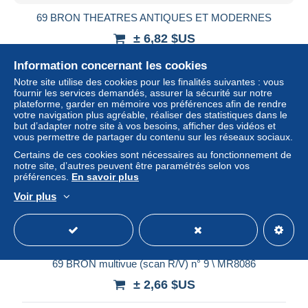
69 BRON THEATRES ANTIQUES ET MODERNES
± 6,82 $US
Information concernant les cookies
Statut
Professionnel
Notre site utilise des cookies pour les finalités suivantes : vous
fournir les services demandés, assurer la sécurité sur notre
plateforme, garder en mémoire vos préférences afin de rendre
votre navigation plus agréable, réaliser des statistiques dans le
but d’adapter notre site à vos besoins, afficher des vidéos et
vous permettre de partager du contenu sur les réseaux sociaux.
Certains de ces cookies sont nécessaires au fonctionnement de
notre site, d’autres peuvent être paramétrés selon vos
préférences.
En savoir plus
Voir plus
69 BRON multivue (scan R/V) n° 9 \ MR8086
± 2,66 $US