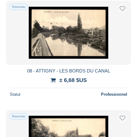
Uniquement en réduction
Nouveau
Livraison gratuite
Méthodes de paiement
PayPal
Virement bancaire
Visa
Mastercard
Bancontact
08 - ATTIGNY - LES BORDS DU CANAL
iDeal
± 6,68 $US
Maestro
Tout désélectionner
Statut
Professionnel
Résidence du vendeur
Monde entier
Nouveau