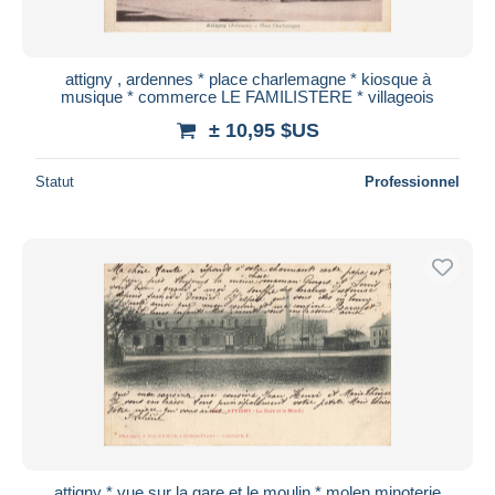
attigny , ardennes * place charlemagne * kiosque à
musique * commerce LE FAMILISTERE * villageois
± 10,95 $US
Statut
Professionnel
attigny * vue sur la gare et le moulin * molen minoterie