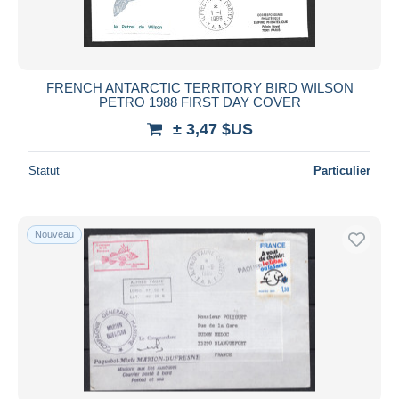
Durée
Toutes les durées
Nouveau
jours
FRENCH ANTARCTIC TERRITORY BIRD WILSON
depuis
PETRO 1988 FIRST DAY COVER
Fermant
heures
± 3,47 $US
dans
Prix
Statut
Particulier
De
à
$US
$US
Uniquement en réduction
Nouveau
Livraison gratuite
Méthodes de paiement
PayPal
Virement bancaire
Visa
Mastercard