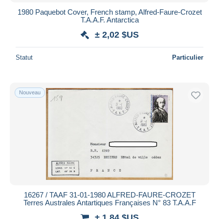
Bancontact
1980 Paquebot Cover, French stamp, Alfred-Faure-Crozet
iDeal
T.A.A.F. Antarctica
Maestro
± 2,02 $US
Tout désélectionner
Statut
Particulier
Résidence du vendeur
Monde entier
Nouveau
Appliquer
16267 / TAAF 31-01-1980 ALFRED-FAURE-CROZET
Terres Australes Antartiques Françaises N° 83 T.A.A.F
± 1,84 $US