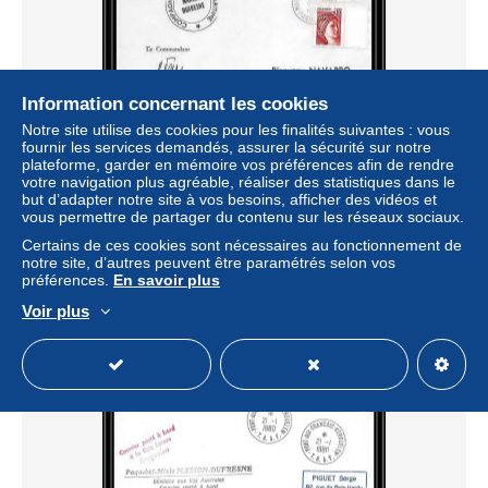
Information concernant les cookies
Notre site utilise des cookies pour les finalités suivantes : vous
fournir les services demandés, assurer la sécurité sur notre
2199 marion dusfresne 6/8/1980 Signé signed TAAF
plateforme, garder en mémoire vos préférences afin de rendre
Antarctic terres australes Lettre (cover)
votre navigation plus agréable, réaliser des statistiques dans le
but d’adapter notre site à vos besoins, afficher des vidéos et
± 2,25 $US
vous permettre de partager du contenu sur les réseaux sociaux.
Certains de ces cookies sont nécessaires au fonctionnement de
Statut
Professionnel
notre site, d’autres peuvent être paramétrés selon vos
préférences.
En savoir plus
Voir plus
Nouveau