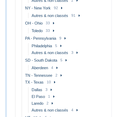
Autres & non classés
2
NY - New York
92
Autres & non classés
91
OH - Ohio
33
Toledo
33
PA - Pennsylvania
9
Philadelphia
5
Autres & non classés
3
SD - South Dakota
5
Aberdeen
4
TN - Tennessee
2
TX - Texas
10
Dallas
3
El Paso
1
Laredo
2
Autres & non classés
4