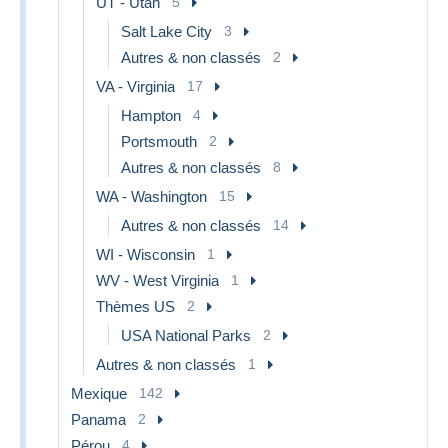
UT - Utah
5
Salt Lake City
3
Autres & non classés
2
VA - Virginia
17
Hampton
4
Portsmouth
2
Autres & non classés
8
WA - Washington
15
Autres & non classés
14
WI - Wisconsin
1
WV - West Virginia
1
Thèmes US
2
USA National Parks
2
Autres & non classés
1
Mexique
142
Panama
2
Pérou
4