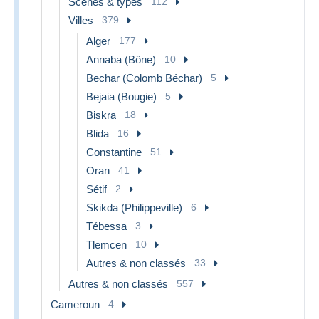
Scènes & types
112
Villes
379
Alger
177
Annaba (Bône)
10
Bechar (Colomb Béchar)
5
Bejaia (Bougie)
5
Biskra
18
Blida
16
Constantine
51
Oran
41
Sétif
2
Skikda (Philippeville)
6
Tébessa
3
Tlemcen
10
Autres & non classés
33
Autres & non classés
557
Cameroun
4