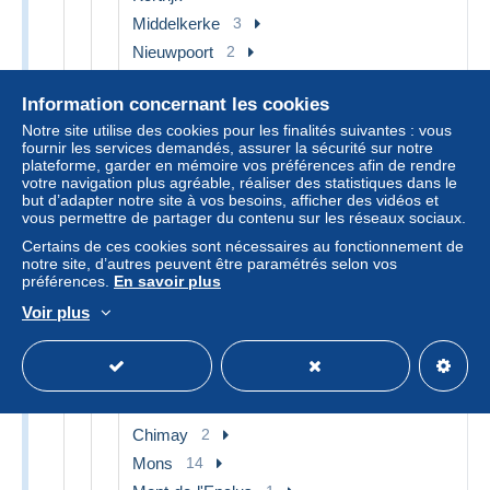
Middelkerke
3
Nieuwpoort
2
Oostende
54
Information concernant les cookies
Poperinge
1
Notre site utilise des cookies pour les finalités suivantes : vous
Veurne
1
fournir les services demandés, assurer la sécurité sur notre
Wenduine
2
plateforme, garder en mémoire vos préférences afin de rendre
votre navigation plus agréable, réaliser des statistiques dans le
Zeebrugge
1
but d’adapter notre site à vos besoins, afficher des vidéos et
vous permettre de partager du contenu sur les réseaux sociaux.
Flandre orientale
75
Certains de ces cookies sont nécessaires au fonctionnement de
Gent
71
notre site, d’autres peuvent être paramétrés selon vos
préférences.
En savoir plus
Nazareth
2
Voir plus
Oudenaarde
1
Renaix - Ronse
1
Hainaut
45
Charleroi
6
Chimay
2
Mons
14