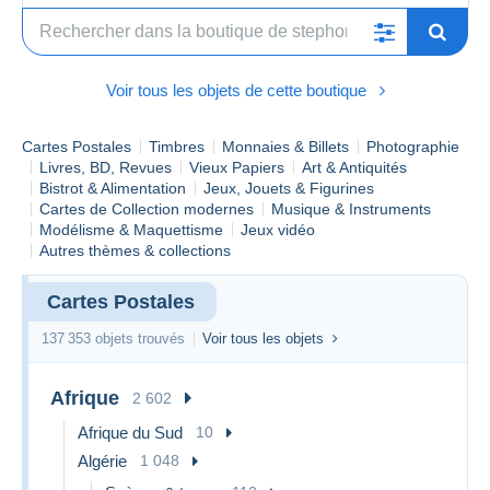
la boutique par mots clés. Pensez également à grouper vos
achats :)
Pour info StephOne60 utilise le même Pseudo sur le Net,
Voir tous les objets de cette boutique
comme par exemple sur Facebook, Instagram... Venez m'y
retrouver et profiter d'offres exclusives :)
Cartes Postales
Timbres
Monnaies & Billets
Photographie
A bientôt Stéphane alias StephOne60
Livres, BD, Revues
Vieux Papiers
Art & Antiquités
Bistrot & Alimentation
Jeux, Jouets & Figurines
Cartes de Collection modernes
Musique & Instruments
Modélisme & Maquettisme
Jeux vidéo
Autres thèmes & collections
Cartes Postales
137 353 objets trouvés
Voir tous les objets
Afrique
2 602
Afrique du Sud
10
Algérie
1 048