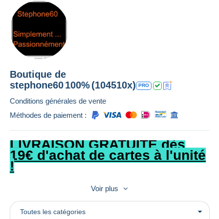
Boutique de
stephone60
100%
(104510x)
PRO
Conditions générales de vente
Méthodes de paiement :
LIVRAISON GRATUITE dès
19€ d'achat de cartes à l'unité
!
Voir plus
Petite astuce
: Si vous rechercher une ou des cartes, je vous
invite à visiter aussi la catégorie ''Non Classés'' sous le
Toutes les catégories
département dont dépend votre recherche ou rechercher dans