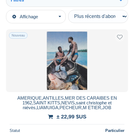
Tout voir
Types de vente
Affichage
Catégories principales
En cours
Cartes Postales
Prix fixes
Amérique
Nouveau
Enchères avec offres
Antilles
Enchères sans offres
Maisons de vente
Saint-Christophe-et-Niévès
Vendus
Durée
Toutes les durées
Nouveau
jours
AMERIQUE,ANTILLES,MER DES CARAIBES EN
depuis
1962,SAINT KITTS,NEVIS,saint christophe et
Fermant
niévès,LIAMUIGA,PECHEUR,M ETIER,JOB
heures
dans
± 22,99 $US
Prix
Statut
Particulier