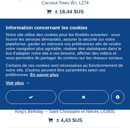
Coconut Trees W.I. LZ74
± 18,44 $US
Statut
Professionnel
Information concernant les cookies
Notre site utilise des cookies pour les finalités suivantes : vous
fournir les services demandés, assurer la sécurité sur notre
plateforme, garder en mémoire vos préférences afin de rendre
votre navigation plus agréable, réaliser des statistiques dans le
but d’adapter notre site à vos besoins, afficher des vidéos et
vous permettre de partager du contenu sur les réseaux sociaux.
Certains de ces cookies sont nécessaires au fonctionnement de
notre site, d’autres peuvent être paramétrés selon vos
préférences.
En savoir plus
Voir plus
cpa Amérique Antilles St Kitts -- Military Review on the
King's Birthday -- Saint Christophe et Niévès LIOB91
± 4,43 $US