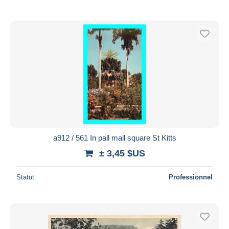
De
à
$US
$US
Uniquement en réduction
Livraison gratuite
Méthodes de paiement
PayPal
Virement bancaire
Visa
Mastercard
Bancontact
iDeal
a912 / 561 In pall mall square St Kitts
Maestro
± 3,45 $US
Tout désélectionner
Statut
Professionnel
Résidence du vendeur
Monde entier