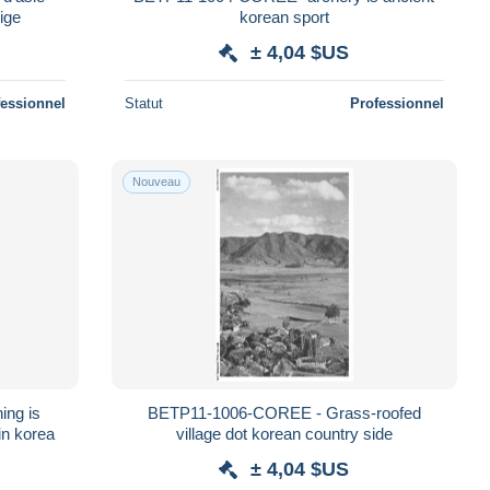
ige
korean sport
± 4,04 $US
fessionnel
Statut
Professionnel
Nouveau
ng is
BETP11-1006-COREE - Grass-roofed
in korea
village dot korean country side
± 4,04 $US