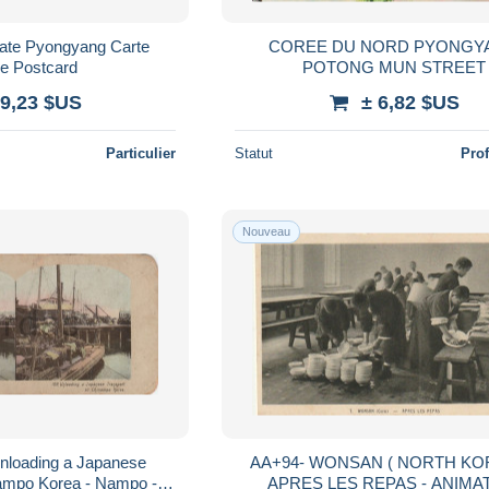
Gate Pyongyang Carte
COREE DU NORD PYONGY
le Postcard
POTONG MUN STREET
 9,23 $US
± 6,82 $US
Particulier
Statut
Pro
Nouveau
Unloading a Japanese
AA+94- WONSAN ( NORTH KOR
nampo Korea - Nampo -
APRES LES REPAS - ANIMA