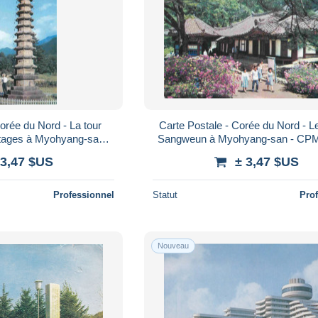
orée du Nord - La tour
Carte Postale - Corée du Nord - L
étages à Myohyang-san -
Sangweun à Myohyang-san - CPM
 - Voir Scans Recto-Ve
Neuve - Voir Scans Recto-Verso -
 3,47 $US
± 3,47 $US
Professionnel
Statut
Pro
Nouveau