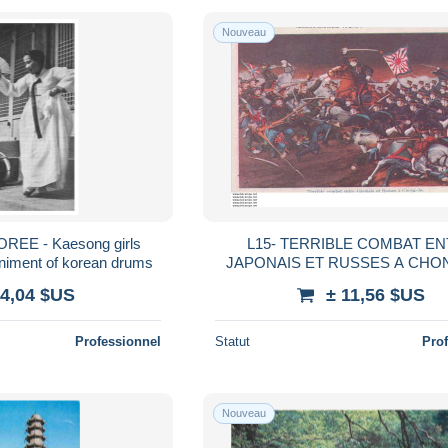
Nouveau
REE - Kaesong girls
L15- TERRIBLE COMBAT E
niment of korean drums
JAPONAIS ET RUSSES A CHONG J
EN 1907 - ( 2 SCANS )
 4,04 $US
± 11,56 $US
Professionnel
Statut
Pro
Nouveau