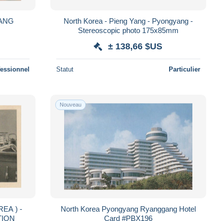
ANG
North Korea - Pieng Yang - Pyongyang -
Stereoscopic photo 175x85mm
± 138,66 $US
fessionnel
Statut
Particulier
Nouveau
EA ) -
North Korea Pyongyang Ryanggang Hotel
TION
Card #PBX196