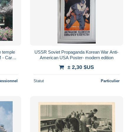
e temple
USSR Soviet Propaganda Korean War Anti-
 - Carte
American USA Poster- modern edition
 Poscard
± 2,30 $US
fessionnel
Statut
Particulier