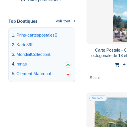
Top Boutiques
Voir tout
Prins-cartespostales
Karto86
Carte Postale - C
MondialCollection
octogonale de 13 
CPM - Carte Neuve
ranas
±
Clement-Marechal
Statut
Nouveau