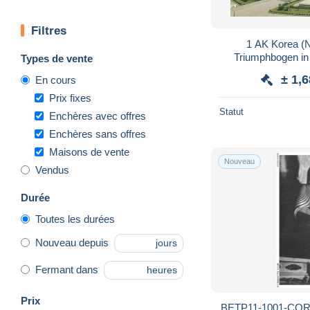
Filtres
1 AK Korea (N
Triumphbogen in
Types de vente
Nordkoreas - der h
± 1,
En cours
Prix fixes
Statut
Enchères avec offres
Enchères sans offres
Maisons de vente
Nouveau
Vendus
Durée
Toutes les durées
Nouveau depuis
jours
Fermant dans
heures
Prix
BETP11-1001-COREE