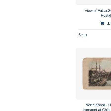
View of Futsu 
Posta
±
Statut
North Korea - 
transport at Chi