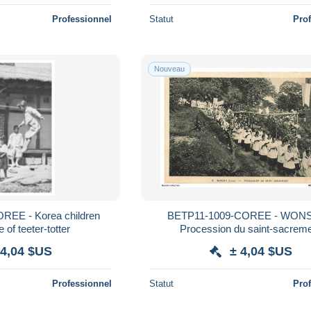
Professionnel
Statut
Pro
Nouveau
REE - Korea children
BETP11-1009-COREE - WONS
of teeter-totter
Procession du saint-sacrem
 4,04 $US
± 4,04 $US
Professionnel
Statut
Pro