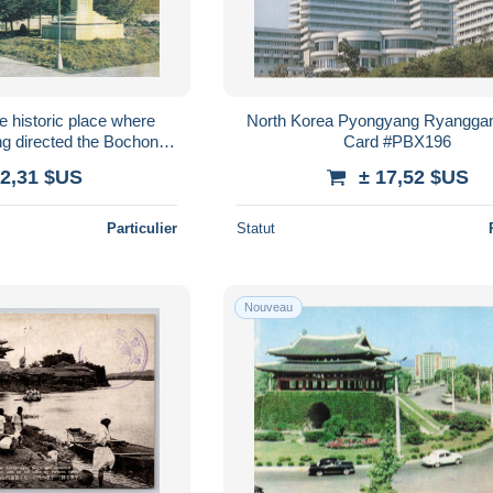
e historic place where
North Korea Pyongyang Ryanggan
g directed the Bochonbo
Card #PBX196
Battle
 2,31 $US
± 17,52 $US
Particulier
Statut
Nouveau