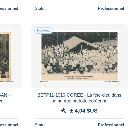
fessionnel
Statut
Professionnel
Nouveau
AN -
BETP11-1010-COREE - La fete-dieu dans
ent
un humbe paillotte coréenne
± 4,04 $US
fessionnel
Statut
Professionnel