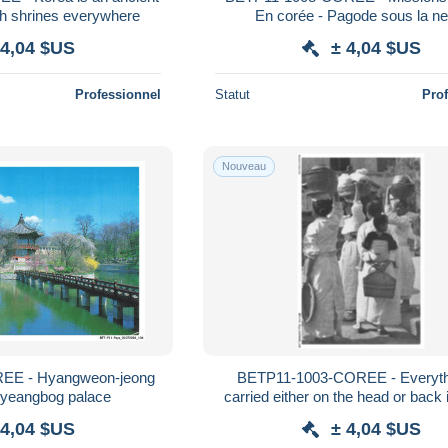
th shrines everywhere
En corée - Pagode sous la ne
 4,04 $US
± 4,04 $US
Professionnel
Statut
Pro
Nouveau
EE - Hyangweon-jeong
BETP11-1003-COREE - Everythi
 gyeangbog palace
carried either on the head or back 
 4,04 $US
± 4,04 $US