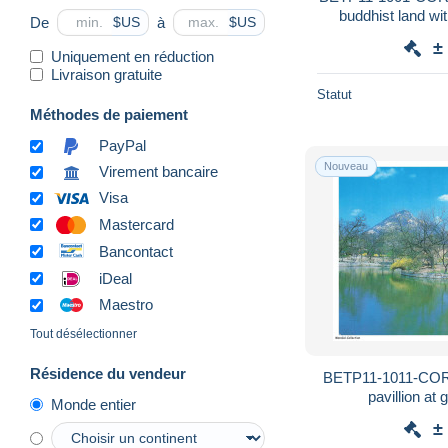
buddhist land wi
De
à
$US
$US
±
Uniquement en réduction
Livraison gratuite
Statut
Méthodes de paiement
PayPal
Nouveau
Virement bancaire
Visa
Mastercard
Bancontact
iDeal
Maestro
Tout désélectionner
Résidence du vendeur
BETP11-1011-COR
pavillion at
Monde entier
±