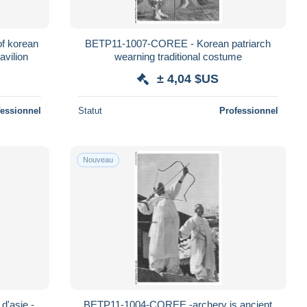
f korean
BETP11-1007-COREE - Korean patriarch
avilion
wearning traditional costume
± 4,04 $US
fessionnel
Statut
Professionnel
Nouveau
'asie -
BETP11-1004-COREE -archery is ancient