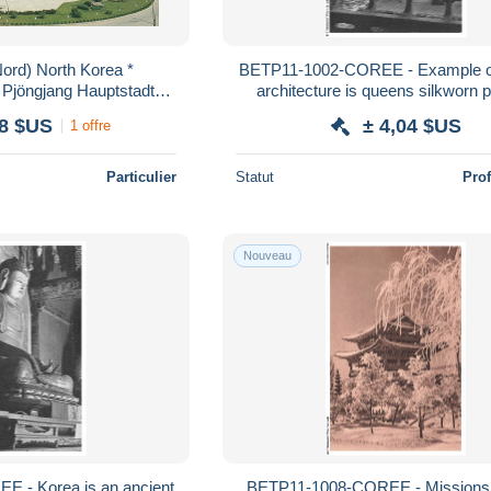
ord) North Korea *
BETP11-1002-COREE - Example o
 Pjöngjang Hauptstadt
architecture is queens silkworn p
öchste Triumphbogen der
68 $US
± 4,04 $US
1 offre
Welt
Particulier
Statut
Pro
Nouveau
 - Korea is an ancient
BETP11-1008-COREE - Missions d