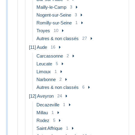
Mailly-le-Camp
3
Nogent-sur-Seine
3
Romilly-sur-Seine
1
Troyes
10
Autres & non classés
27
[11] Aude
16
Carcassonne
2
Leucate
5
Limoux
1
Narbonne
2
Autres & non classés
6
[12] Aveyron
24
Decazeville
1
Millau
1
Rodez
5
Saint Affrique
1