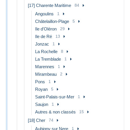
[17] Charente Maritime
84
Angoulins
1
Châtelaillon-Plage
5
Ile d'Oléron
29
Ile de Ré
13
Jonzac
1
La Rochelle
8
La Tremblade
1
Marennes
1
Mirambeau
2
Pons
1
Royan
5
Saint-Palais-sur-Mer
1
Saujon
1
Autres & non classés
15
[18] Cher
74
Aubigny sur Nere
1