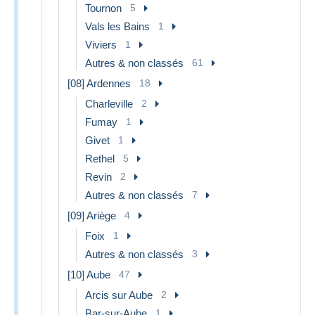
Tournon
5
Vals les Bains
1
Viviers
1
Autres & non classés
61
[08] Ardennes
18
Charleville
2
Fumay
1
Givet
1
Rethel
5
Revin
2
Autres & non classés
7
[09] Ariège
4
Foix
1
Autres & non classés
3
[10] Aube
47
Arcis sur Aube
2
Bar-sur-Aube
1