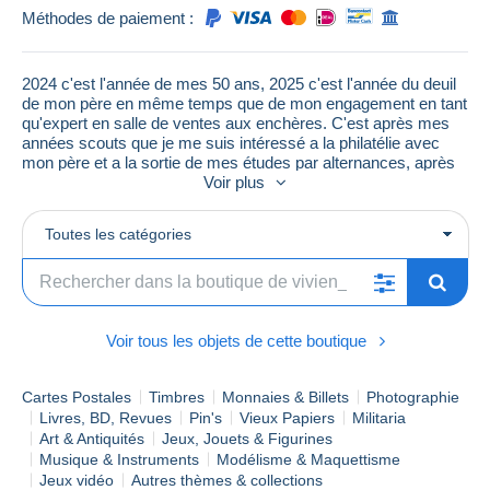
Méthodes de paiement :
2024 c'est l'année de mes 50 ans, 2025 c'est l'année du deuil
de mon père en même temps que de mon engagement en tant
qu'expert en salle de ventes aux enchères. C'est après mes
années scouts que je me suis intéressé a la philatélie avec
mon père et a la sortie de mes études par alternances, après
deux ans passé chez un marchand de timbres qui m'avait
Voir plus
confié la gestion de son stand au marché aux timbres de Paris
sur les Champs Elysées, face a l'Elysée, je me suis lancé a
Toutes les catégories
mon compte en prenant une boutique à Paris en face de la
Poste Principale du 9eme arrondissement mais
malheureusement a la suite d'une conjonction de causes j'ai
du mettre la clé sous la porte quatre ans plus tard mais en
2012 j'ai refais de ma passion mon métier. En 2027 cela fera,
donc, 15 ans que je suis sur Delcampe et 30 ans que je
Voir tous les objets de cette boutique
m'étais mis a mon compte toujours avec cette même verve
pour dénicher les plus belles pièces et collections (et c'est un
Cartes Postales
Timbres
Monnaies & Billets
Photographie
vrai travail !) pour notre (vous et moi) plus grand plaisir. Je
vous remercie pour vos sympathiques messages, presque
Livres, BD, Revues
Pin's
Vieux Papiers
Militaria
quotidien, de remerciements.
Art & Antiquités
Jeux, Jouets & Figurines
Musique & Instruments
Modélisme & Maquettisme
Jeux vidéo
Autres thèmes & collections