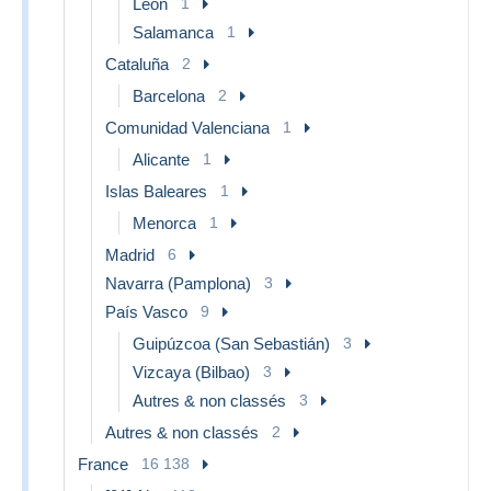
León
1
Salamanca
1
Cataluña
2
Barcelona
2
Comunidad Valenciana
1
Alicante
1
Islas Baleares
1
Menorca
1
Madrid
6
Navarra (Pamplona)
3
País Vasco
9
Guipúzcoa (San Sebastián)
3
Vizcaya (Bilbao)
3
Autres & non classés
3
Autres & non classés
2
France
16 138