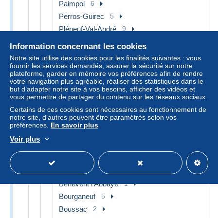
Paimpol
6
Perros-Guirec
5
Pléneuf-Val-André
9
Plestin-les-Greves
1
Information concernant les cookies
Ploubazlanec
2
Notre site utilise des cookies pour les finalités suivantes : vous
fournir les services demandés, assurer la sécurité sur notre
Ploumanac'h
2
plateforme, garder en mémoire vos préférences afin de rendre
Quintin
3
votre navigation plus agréable, réaliser des statistiques dans le
but d’adapter notre site à vos besoins, afficher des vidéos et
Saint-Brieuc
7
vous permettre de partager du contenu sur les réseaux sociaux.
Saint-Cast-le-Guildo
3
Certains de ces cookies sont nécessaires au fonctionnement de
Saint-Quay-Portrieux
1
notre site, d’autres peuvent être paramétrés selon vos
préférences.
En savoir plus
Trébeurden
7
Voir plus
Autres & non classés
19
[23] Creuse
30
Bellegarde
1
Benevent l'Abbaye
1
Bourganeuf
5
Boussac
2