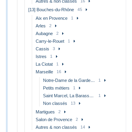
Autres & non classés
16
[13] Bouches-du-Rhône
45
Aix en Provence
1
Arles
2
Aubagne
2
Carry-le-Rouet
1
Cassis
3
Istres
1
La Ciotat
1
Marseille
16
Notre-Dame de la Garde, ascenseur
1
Petits métiers
1
Saint Marcel, La Barasse, Saintt Menet
1
Non classés
13
Martigues
2
Salon de Provence
2
Autres & non classés
14