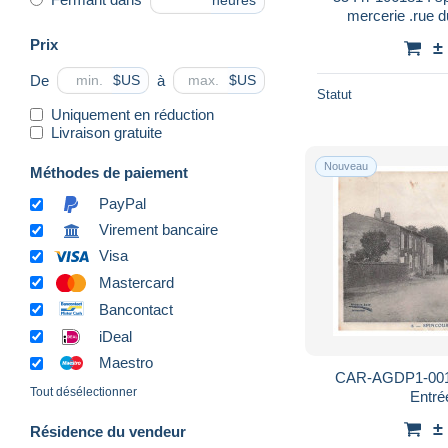
heures
mercerie .rue 
es
Prix
±
De
à
$US
$US
Statut
Uniquement en réduction
Livraison gratuite
Nouveau
Méthodes de paiement
PayPal
Virement bancaire
Visa
Mastercard
Bancontact
iDeal
Maestro
CAR-AGDP1-001
Tout désélectionner
Entrée
±
Résidence du vendeur