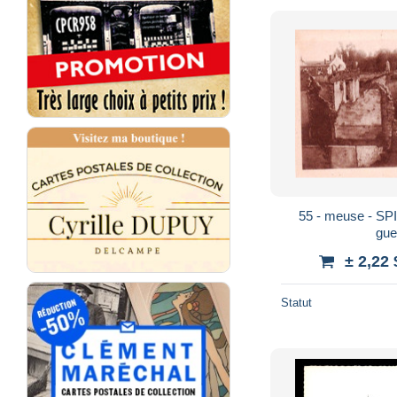
55 - meuse - SP
gue
± 2,22
Statut