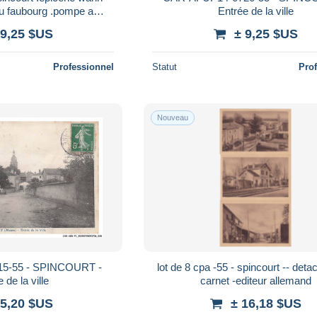
du faubourg .pompe a
Entrée de la ville
sence .
 9,25 $US
± 9,25 $US
Professionnel
Statut
Pro
Nouveau
5-55 - SPINCOURT -
lot de 8 cpa -55 - spincourt -- detachées du
 de la ville
carnet -editeur allemand
 5,20 $US
± 16,18 $US