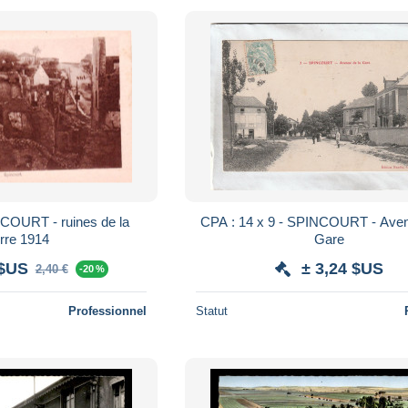
ICOURT - ruines de la
CPA : 14 x 9 - SPINCOURT - Avenue de la
rre 1914
Gare
 $US
± 3,24 $US
2,40 €
-20 %
Professionnel
Statut