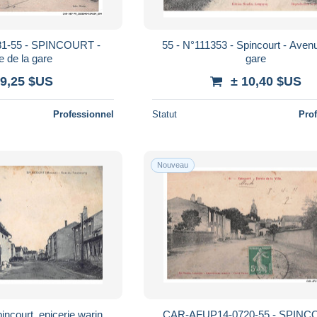
1-55 - SPINCOURT -
55 - N°111353 - Spincourt - Avenu
 de la gare
gare
 9,25 $US
± 10,40 $US
Professionnel
Statut
Pro
Nouveau
incourt .epicerie warin
CAR-AFUP14-0720-55 - SPINC