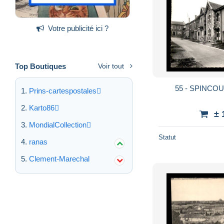
Votre publicité ici ?
Top Boutiques
Voir tout
55 - SPINCO
Prins-cartespostales
Karto86
± 
MondialCollection
Statut
ranas
Clement-Marechal