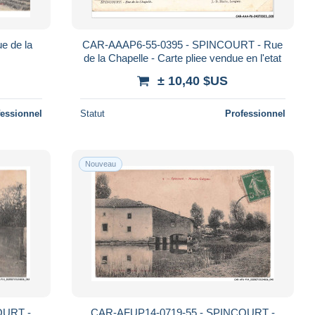
e de la
CAR-AAAP6-55-0395 - SPINCOURT - Rue
de la Chapelle - Carte pliee vendue en l'etat
± 10,40 $US
fessionnel
Statut
Professionnel
Nouveau
OURT -
CAR-AFUP14-0719-55 - SPINCOURT -