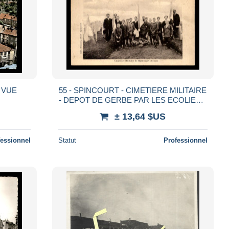
- VUE
55 - SPINCOURT - CIMETIERE MILITAIRE
- DEPOT DE GERBE PAR LES ECOLIERS
ET LEURS INSTITUTEURS - EDITEUR
± 13,64 $US
DILMANN ALBERT
fessionnel
Statut
Professionnel