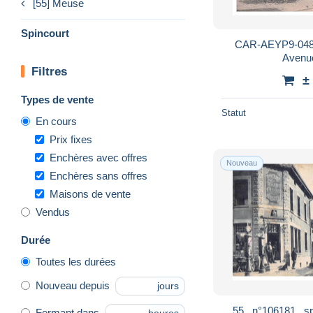
[55] Meuse
Spincourt
CAR-AEYP9-048
Avenue
Filtres
±
Types de vente
Statut
En cours
Prix fixes
Enchères avec offres
Nouveau
Enchères sans offres
Maisons de vente
Vendus
Durée
Toutes les durées
Nouveau depuis
jours
55 . n°106181 . sp
Fermant dans