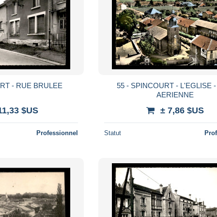
URT - RUE BRULEE
55 - SPINCOURT - L'EGLISE 
AERIENNE
11,33 $US
± 7,86 $US
Professionnel
Statut
Pro