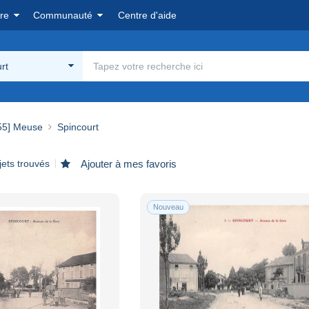
re
Communauté
Centre d'aide
rt
55] Meuse
Spincourt
jets trouvés
Ajouter à mes favoris
Nouveau