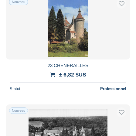
Nouveau
Uniquement en réduction
Livraison gratuite
Méthodes de paiement
PayPal
Virement bancaire
Visa
Mastercard
Bancontact
23 CHENERAILLES
iDeal
± 6,82 $US
Maestro
Statut
Professionnel
Tout désélectionner
Résidence du vendeur
Monde entier
Nouveau