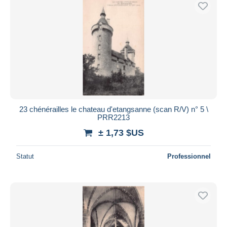
23 chénérailles le chateau d'etangsanne (scan R/V) n° 5 \
PRR2213
± 1,73 $US
Statut
Professionnel