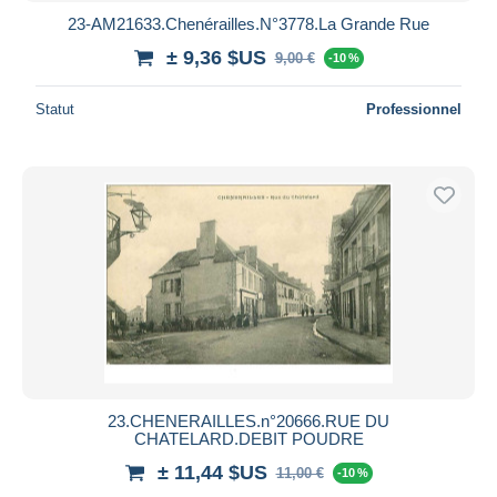
23-AM21633.Chenérailles.N°3778.La Grande Rue
± 9,36 $US
9,00 €
-10 %
Statut
Professionnel
23.CHENERAILLES.n°20666.RUE DU
CHATELARD.DEBIT POUDRE
± 11,44 $US
11,00 €
-10 %