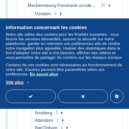
Mecklembourg-Poméranie occidentale
20
Usedom
2
Boltenhagen
1
Information concernant les cookies
Kuehlungsborn
2
Notre site utilise des cookies pour les finalités suivantes : vous
Roebel
1
fournir les services demandés, assurer la sécurité sur notre
Ruegen
5
plateforme, garder en mémoire vos préférences afin de rendre
votre navigation plus agréable, réaliser des statistiques dans le
Sassnitz
2
but d’adapter notre site à vos besoins, afficher des vidéos et
vous permettre de partager du contenu sur les réseaux sociaux.
Schwerin
3
Certains de ces cookies sont nécessaires au fonctionnement de
Sellin
1
notre site, d’autres peuvent être paramétrés selon vos
Stralsund
1
préférences.
En savoir plus
Autres & non classés
2
Voir plus
Rhénanie-du-Nord-Westphalie
291
Aachen
24
Altena
1
Arnsberg
2
Attendorn
1
Bad Driburg
1