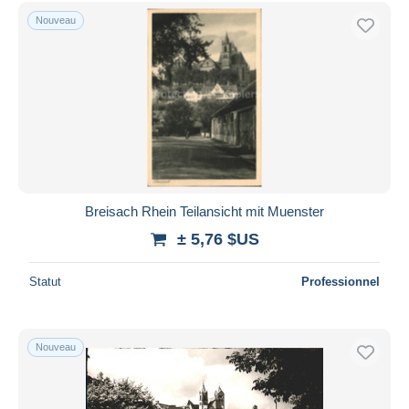
Uniquement en réduction
Nouveau
Livraison gratuite
Méthodes de paiement
PayPal
Virement bancaire
Visa
Mastercard
Bancontact
Breisach Rhein Teilansicht mit Muenster
iDeal
± 5,76 $US
Maestro
Tout désélectionner
Statut
Professionnel
Résidence du vendeur
Monde entier
Nouveau